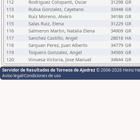
112
Rodriguez Colopanti, Oscar
31298
GR
113
Rubia Gonzalez, Cayetano
33448
GR
114
Ruiz Moreno, Alvaro
34186
GR
115
Salas Ruiz, Elena
31229
GR
116
Salmeron Martin, Natalia Elena
34909
GR
117
Sanchez Castillo, Angel
28016
HA
118
Sanjuan Perez, Juan Alberto
34779
GR
119
Toquero Gonzalez, Angel
34569
GR
120
Vinuesa Victoria, Jose Manuel
34644
GR
Servidor de Resultados de Torneos de Ajedrez
© 2006-2026 Heinz H
Aviso legal/Condiciones de uso