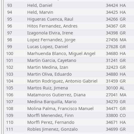
93
Held, Daniel
34424
HA
94
Held, Marvin
34425
HA
95
Higueras Cuenca, Raul
34266
GR
96
Hitos Fernandez, Andres
34367
GR
97
Izagonola Elvira, Irene
34398
GR
98
Lopez Fernandez, Jorge
27456
MA
99
Lucas Lopez, Daniel
27628
GR
100
Marhuenda Blanco, Miguel Angel
34680
HA
101
Martin Garcia, Cayetano
31241
GR
102
Martin Medina, Izan
32423
GR
103
Martin Oliva, Eduardo
34880
HA
104
Martin Rodriguez, Antonio Gabriel
31459
GR
105
Martos Ruiz, Jimena
30100
AL
106
Matamoros Gutierrez, Diana
27041
MA
107
Medina Barquilla, Mario
34270
GR
108
Molina Palma, Francisco Manuel
34471
GR
109
Morffi Menendez, Finn
33800
CO
110
Morffi Perez, Fernando
34671
HA
111
Robles Jimenez, Gonzalo
34699
GR