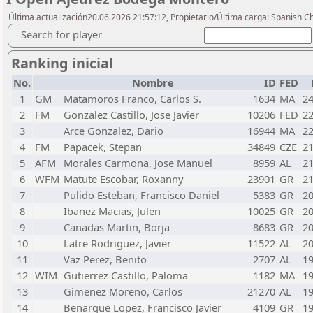
Última actualización20.06.2026 21:57:12, Propietario/Última carga: Spanish C
Search for player
Ranking inicial
No.
Nombre
ID
FED
1
GM
Matamoros Franco, Carlos S.
1634
MA
2
2
FM
Gonzalez Castillo, Jose Javier
10206
FED
2
3
Arce Gonzalez, Dario
16944
MA
2
4
FM
Papacek, Stepan
34849
CZE
2
5
AFM
Morales Carmona, Jose Manuel
8959
AL
2
6
WFM
Matute Escobar, Roxanny
23901
GR
2
7
Pulido Esteban, Francisco Daniel
5383
GR
2
8
Ibanez Macias, Julen
10025
GR
2
9
Canadas Martin, Borja
8683
GR
2
10
Latre Rodriguez, Javier
11522
AL
2
11
Vaz Perez, Benito
2707
AL
1
12
WIM
Gutierrez Castillo, Paloma
1182
MA
1
13
Gimenez Moreno, Carlos
21270
AL
1
14
Benarque Lopez, Francisco Javier
4109
GR
1