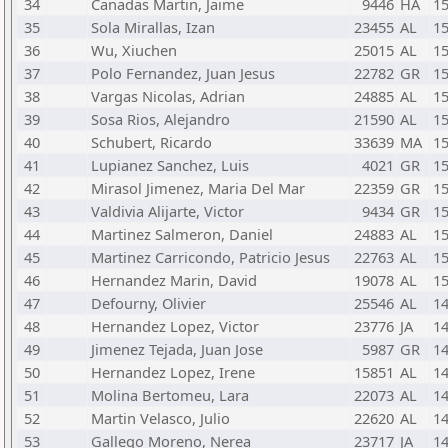
34
Canadas Martin, Jaime
9446
HA
1
35
Sola Mirallas, Izan
23455
AL
1
36
Wu, Xiuchen
25015
AL
1
37
Polo Fernandez, Juan Jesus
22782
GR
1
38
Vargas Nicolas, Adrian
24885
AL
1
39
Sosa Rios, Alejandro
21590
AL
1
40
Schubert, Ricardo
33639
MA
1
41
Lupianez Sanchez, Luis
4021
GR
1
42
Mirasol Jimenez, Maria Del Mar
22359
GR
1
43
Valdivia Alijarte, Victor
9434
GR
1
44
Martinez Salmeron, Daniel
24883
AL
1
45
Martinez Carricondo, Patricio Jesus
22763
AL
1
46
Hernandez Marin, David
19078
AL
1
47
Defourny, Olivier
25546
AL
1
48
Hernandez Lopez, Victor
23776
JA
1
49
Jimenez Tejada, Juan Jose
5987
GR
1
50
Hernandez Lopez, Irene
15851
AL
1
51
Molina Bertomeu, Lara
22073
AL
1
52
Martin Velasco, Julio
22620
AL
1
53
Gallego Moreno, Nerea
23717
JA
1