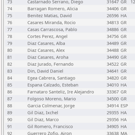
73
Castarnado Serrano, Diego
31647
GR
1
74
Barragan Romero, Alicia
34406
GR
75
Benitez Matias, David
26596
HA
76
Casares Miranda, Rocio
34813
GR
77
Casas Carrascosa, Pablo
34886
GR
78
Cortes Perez, Angel
34756
GR
79
Diaz Casares, Alba
34489
GR
80
Diaz Casares, Alex
34488
GR
81
Diaz Casares, Aroha
34490
GR
82
Diaz Jurado, Fernando
34522
GR
83
Din, David Daniel
34641
GR
84
Egea Cabrera, Santiago
34820
GR
85
Espana Calzado, Esteban
34010
HA
86
Farnataro Santeliz, Ire Alejandro
33367
GR
87
Folgoso Moreno, Mario
34500
GR
88
Garcia Colmenar, Jorge
34914
ESP
89
Gil Diaz, Ixchel
29355
HA
90
Gil Diaz, Marco
29356
HA
91
Gil Romero, Francisco
34905
HA
92
Guerrero Zofio, Airon
33638
MA