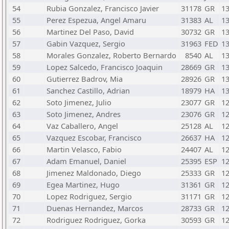
54
Rubia Gonzalez, Francisco Javier
31178
GR
1
55
Perez Espezua, Angel Amaru
31383
AL
1
56
Martinez Del Paso, David
30732
GR
1
57
Gabin Vazquez, Sergio
31963
FED
1
58
Morales Gonzalez, Roberto Bernardo
8540
AL
1
59
Lopez Salcedo, Francisco Joaquin
28669
GR
1
60
Gutierrez Badrov, Mia
28926
GR
1
61
Sanchez Castillo, Adrian
18979
HA
1
62
Soto Jimenez, Julio
23077
GR
1
63
Soto Jimenez, Andres
23076
GR
1
64
Vaz Caballero, Angel
25128
AL
1
65
Vazquez Escobar, Francisco
26637
HA
1
66
Martin Velasco, Fabio
24407
AL
1
67
Adam Emanuel, Daniel
25395
ESP
1
68
Jimenez Maldonado, Diego
25333
GR
1
69
Egea Martinez, Hugo
31361
GR
1
70
Lopez Rodriguez, Sergio
31171
GR
1
71
Duenas Hernandez, Marcos
28733
GR
1
72
Rodriguez Rodriguez, Gorka
30593
GR
1