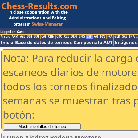
Logged on: Gast
Arabic
ARM
AZE
BIH
BUL
CAT
CHN
CRO
CZE
DEN
ENG
ESP
FAI
FIN
FRA
GER
GRE
INA
I
Inicio
Base de datos de torneos
Campeonato AUT
Imágenes
Nota: Para reducir la carga 
escaneos diarios de motor
todos los torneos finalizad
semanas se muestran tras p
botón:
I Open Ajedrez Bodega Montero