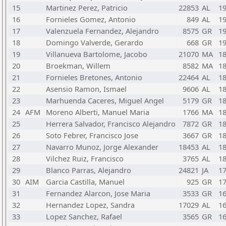
15
Martinez Perez, Patricio
22853
AL
1
16
Fornieles Gomez, Antonio
849
AL
1
17
Valenzuela Fernandez, Alejandro
8575
GR
1
18
Domingo Valverde, Gerardo
668
GR
1
19
Villanueva Bartolome, Jacobo
21070
MA
1
20
Broekman, Willem
8582
MA
1
21
Fornieles Bretones, Antonio
22464
AL
1
22
Asensio Ramon, Ismael
9606
AL
1
23
Marhuenda Caceres, Miguel Angel
5179
GR
1
24
AFM
Moreno Alberti, Manuel Maria
1766
MA
1
25
Herrera Salvador, Francisco Alejandro
7872
GR
1
26
Soto Febrer, Francisco Jose
3667
GR
1
27
Navarro Munoz, Jorge Alexander
18453
AL
1
28
Vilchez Ruiz, Francisco
3765
AL
1
29
Blanco Parras, Alejandro
24821
JA
1
30
AIM
Garcia Castilla, Manuel
925
GR
1
31
Fernandez Alarcon, Jose Maria
3533
GR
1
32
Hernandez Lopez, Sandra
17029
AL
1
33
Lopez Sanchez, Rafael
3565
GR
1