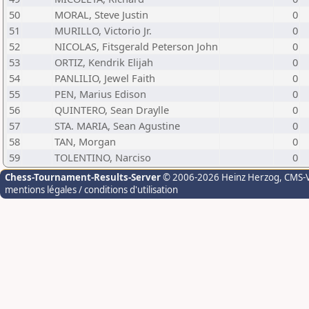
50
MORAL, Steve Justin
0
51
MURILLO, Victorio Jr.
0
52
NICOLAS, Fitsgerald Peterson John
0
53
ORTIZ, Kendrik Elijah
0
54
PANLILIO, Jewel Faith
0
55
PEN, Marius Edison
0
56
QUINTERO, Sean Draylle
0
57
STA. MARIA, Sean Agustine
0
58
TAN, Morgan
0
59
TOLENTINO, Narciso
0
Chess-Tournament-Results-Server
© 2006-2026 Heinz Herzog
, CMS-
mentions légales / conditions d'utilisation