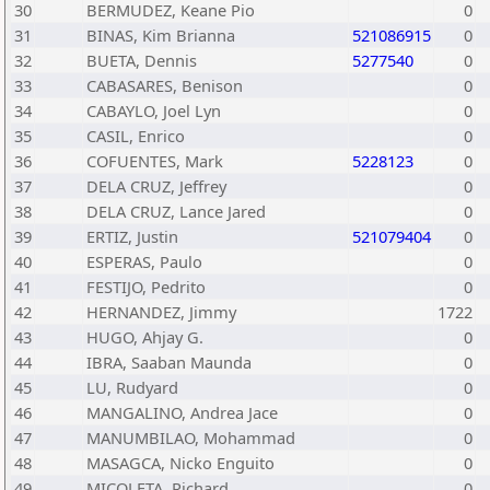
30
BERMUDEZ, Keane Pio
0
31
BINAS, Kim Brianna
521086915
0
32
BUETA, Dennis
5277540
0
33
CABASARES, Benison
0
34
CABAYLO, Joel Lyn
0
35
CASIL, Enrico
0
36
COFUENTES, Mark
5228123
0
37
DELA CRUZ, Jeffrey
0
38
DELA CRUZ, Lance Jared
0
39
ERTIZ, Justin
521079404
0
40
ESPERAS, Paulo
0
41
FESTIJO, Pedrito
0
42
HERNANDEZ, Jimmy
1722
43
HUGO, Ahjay G.
0
44
IBRA, Saaban Maunda
0
45
LU, Rudyard
0
46
MANGALINO, Andrea Jace
0
47
MANUMBILAO, Mohammad
0
48
MASAGCA, Nicko Enguito
0
49
MICOLETA, Richard
0