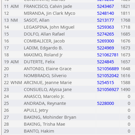
11
AIM
FRANCISCO, Calvin Jade
5243467
1821
12
MIRANDA, Jin Clark Myco
5248140
1811
13
NM
SASOT, Allan
5213177
1768
14
LEGASPINA, John Miguel
5259363
1718
15
DOLFO, Allan Rafael
5274265
1685
16
COMBALICER, Jacob
5269300
1676
17
LADIM, Edgardo B.
5224969
1673
18
MAXIMO, Roland Jr
521062781
1673
19
AIM
DUTERTE, Felix
5224845
1657
20
ANTONIO, Elaine Grace
521056889
1648
21
NOMBRADO, Silverio
521052042
1616
22
WNM
ARCINUE, Jeanne Marie
5254515
1588
23
CONSUELO, Alyssa Jane
521056927
1490
24
ANASCO, Marcelo Jr.
0
25
ANDRADA, Reynante
5228000
0
26
APULI, Jetry
0
27
BAKING, Mohinder Bryan
0
28
BAKING, Trisha Mae
0
29
BANTO, Hakim
0