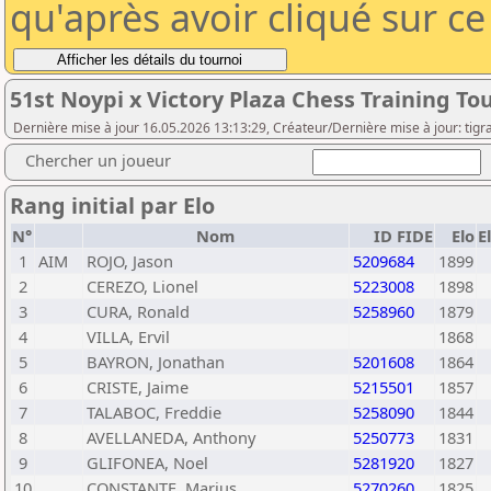
qu'après avoir cliqué sur c
51st Noypi x Victory Plaza Chess Training To
Dernière mise à jour 16.05.2026 13:13:29, Créateur/Dernière mise à jour: tig
Chercher un joueur
Rang initial par Elo
N°
Nom
ID FIDE
Elo
E
1
AIM
ROJO, Jason
5209684
1899
2
CEREZO, Lionel
5223008
1898
3
CURA, Ronald
5258960
1879
4
VILLA, Ervil
1868
5
BAYRON, Jonathan
5201608
1864
6
CRISTE, Jaime
5215501
1857
7
TALABOC, Freddie
5258090
1844
8
AVELLANEDA, Anthony
5250773
1831
9
GLIFONEA, Noel
5281920
1827
10
CONSTANTE, Marius
5270260
1825