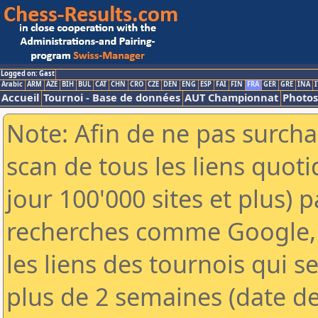
Logged on: Gast
Arabic
ARM
AZE
BIH
BUL
CAT
CHN
CRO
CZE
DEN
ENG
ESP
FAI
FIN
FRA
GER
GRE
INA
I
Accueil
Tournoi - Base de données
AUT Championnat
Photos
Note: Afin de ne pas surcha
scan de tous les liens quo
jour 100'000 sites et plus) 
recherches comme Google, 
les liens des tournois qui se
plus de 2 semaines (date de