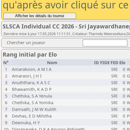
qu'après avoir cliqué sur c
SLSCA Individual CC 2026 - Sri Jayawardhanep
Dernière mise à jour 17.05.2026 11:11:31, Créateur: Tharindu Weerasekara,De
Chercher un joueur
Rang initial par Elo
N°
Nom
ID FIDE
FED
Elo
1
Amarakoon, A M I A
SRI
0
W
2
Amarasiri, J H I
SRI
0
G
3
Anuththara, K A S C
SRI
0
W
4
Bhawamith, K A D P
SRI
0
W
5
Chethika, S A Yenula
SRI
0
W
6
Chethika, S A Yomika
SRI
0
W
7
Damsath, J M W Kulith
SRI
0
W
8
Devhas, E D Mihitha
SRI
0
P
9
Dewnuka, H Y
SRI
0
W
10
Dissanayaka, D K A Anuroo Abhineth
SRI
0
P