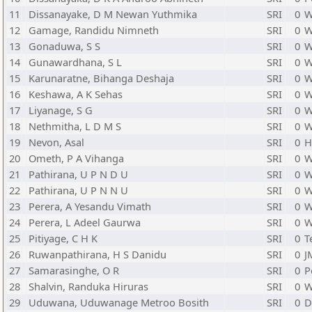
11
Dissanayake, D M Newan Yuthmika
SRI
0
W
12
Gamage, Randidu Nimneth
SRI
0
W
13
Gonaduwa, S S
SRI
0
W
14
Gunawardhana, S L
SRI
0
W
15
Karunaratne, Bihanga Deshaja
SRI
0
W
16
Keshawa, A K Sehas
SRI
0
W
17
Liyanage, S G
SRI
0
W
18
Nethmitha, L D M S
SRI
0
W
19
Nevon, Asal
SRI
0
H
20
Ometh, P A Vihanga
SRI
0
W
21
Pathirana, U P N D U
SRI
0
W
22
Pathirana, U P N N U
SRI
0
W
23
Perera, A Yesandu Vimath
SRI
0
W
24
Perera, L Adeel Gaurwa
SRI
0
W
25
Pitiyage, C H K
SRI
0
T
26
Ruwanpathirana, H S Danidu
SRI
0
J
27
Samarasinghe, O R
SRI
0
P
28
Shalvin, Randuka Hiruras
SRI
0
W
29
Uduwana, Uduwanage Metroo Bosith
SRI
0
D