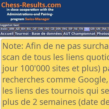
Logged on: Gast
Arabic
ARM
AZE
BIH
BUL
CAT
CHN
CRO
CZE
DEN
ENG
ESP
FAI
FIN
FRA
GER
GRE
INA
I
Accueil
Tournoi - Base de données
AUT Championnat
Photos
Note: Afin de ne pas surcha
scan de tous les liens quo
jour 100'000 sites et plus) 
recherches comme Google, 
les liens des tournois qui se
plus de 2 semaines (date de