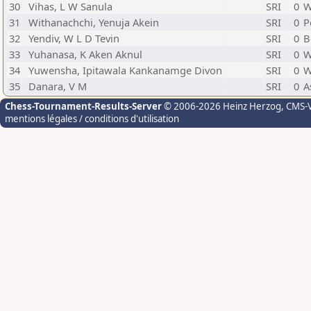
30
Vihas, L W Sanula
SRI
0
W
31
Withanachchi, Yenuja Akein
SRI
0
P
32
Yendiv, W L D Tevin
SRI
0
B
33
Yuhanasa, K Aken Aknul
SRI
0
W
34
Yuwensha, Ipitawala Kankanamge Divon
SRI
0
W
35
Danara, V M
SRI
0
A
Chess-Tournament-Results-Server
© 2006-2026 Heinz Herzog
, CMS-
mentions légales / conditions d'utilisation