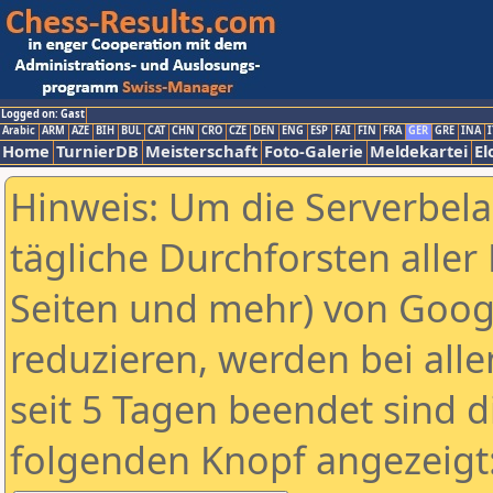
Logged on: Gast
Arabic
ARM
AZE
BIH
BUL
CAT
CHN
CRO
CZE
DEN
ENG
ESP
FAI
FIN
FRA
GER
GRE
INA
I
Home
TurnierDB
Meisterschaft
Foto-Galerie
Meldekartei
El
Hinweis: Um die Serverbel
tägliche Durchforsten aller 
Seiten und mehr) von Goog
reduzieren, werden bei alle
seit 5 Tagen beendet sind d
folgenden Knopf angezeigt