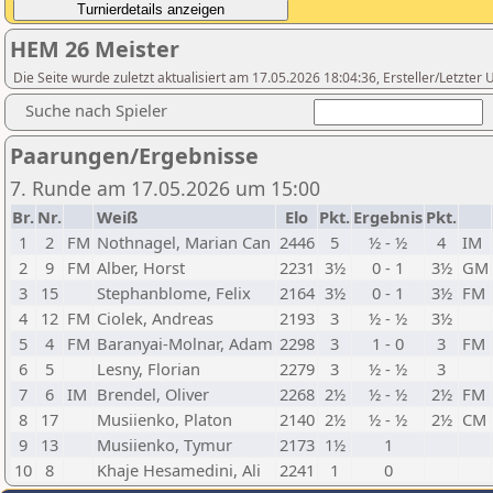
HEM 26 Meister
Die Seite wurde zuletzt aktualisiert am 17.05.2026 18:04:36, Ersteller/Letzte
Suche nach Spieler
Paarungen/Ergebnisse
7. Runde am 17.05.2026 um 15:00
Br.
Nr.
Weiß
Elo
Pkt.
Ergebnis
Pkt.
1
2
FM
Nothnagel, Marian Can
2446
5
½ - ½
4
IM
2
9
FM
Alber, Horst
2231
3½
0 - 1
3½
GM
3
15
Stephanblome, Felix
2164
3½
0 - 1
3½
FM
4
12
FM
Ciolek, Andreas
2193
3
½ - ½
3½
5
4
FM
Baranyai-Molnar, Adam
2298
3
1 - 0
3
FM
6
5
Lesny, Florian
2279
3
½ - ½
3
7
6
IM
Brendel, Oliver
2268
2½
½ - ½
2½
FM
8
17
Musiienko, Platon
2140
2½
½ - ½
2½
CM
9
13
Musiienko, Tymur
2173
1½
1
10
8
Khaje Hesamedini, Ali
2241
1
0