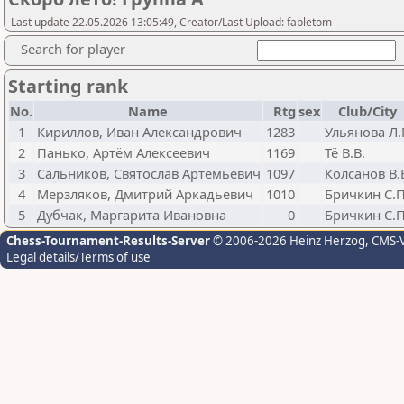
Last update 22.05.2026 13:05:49, Creator/Last Upload: fabletom
Search for player
Starting rank
No.
Name
Rtg
sex
Club/City
1
Кириллов, Иван Александрович
1283
Ульянова Л.
2
Панько, Артём Алексеевич
1169
Тё В.В.
3
Сальников, Святослав Артемьевич
1097
Колсанов В.
4
Мерзляков, Дмитрий Аркадьевич
1010
Бричкин С.П
5
Дубчак, Маргарита Ивановна
0
Бричкин С.П
Chess-Tournament-Results-Server
© 2006-2026 Heinz Herzog
, CMS-
Legal details/Terms of use