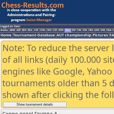
Logged on: Gast
Arabic
ARM
AZE
BIH
BUL
CAT
CHN
CRO
CZE
DEN
ENG
ESP
FAI
FIN
FRA
GER
GRE
INA
I
Home
Tournament-Database
AUT championship
Pictures
F
Note: To reduce the server 
of all links (daily 100.000 s
engines like Google, Yahoo a
tournaments older than 5 d
shown after clicking the fo
Скоро лето! Группа A