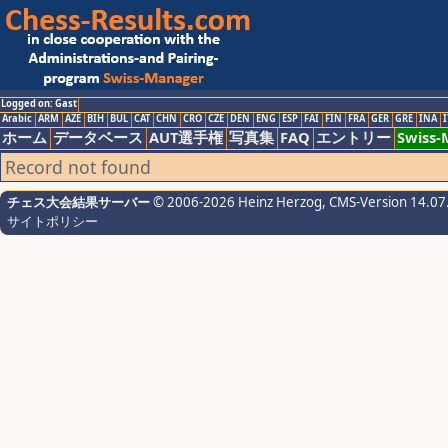
Logged on: Gast
Arabic
ARM
AZE
BIH
BUL
CAT
CHN
CRO
CZE
DEN
ENG
ESP
FAI
FIN
FRA
GER
GRE
INA
I
ホーム
データベース
AUT選手権
写真集
FAQ
エントリー
Swiss
Record not found
チェス大会結果サーバー
© 2006-2026 Heinz Herzog
, CMS-Version 14.07
サイトポリシー