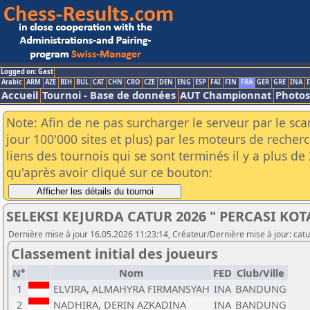
Logged on: Gast
Arabic
ARM
AZE
BIH
BUL
CAT
CHN
CRO
CZE
DEN
ENG
ESP
FAI
FIN
FRA
GER
GRE
INA
I
Accueil
Tournoi - Base de données
AUT Championnat
Photos
Note: Afin de ne pas surcharger le serveur par le sc
jour 100'000 sites et plus) par les moteurs de reche
liens des tournois qui se sont terminés il y a plus d
qu'après avoir cliqué sur ce bouton:
SELEKSI KEJURDA CATUR 2026 " PERCASI KOT
Dernière mise à jour 16.05.2026 11:23:14, Créateur/Dernière mise à jour: catu
Classement initial des joueurs
N°
Nom
FED
Club/Ville
1
ELVIRA, ALMAHYRA FIRMANSYAH
INA
BANDUNG
2
NADHIRA, DERIN AZKADINA
INA
BANDUNG