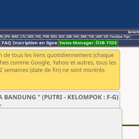
Servert
TA
JPN
MKD
LTU
NED
POL
POR
ROU
RUS
SRB
SVK
SWE
TUR
UKR
VIE
FontSize:11pt
FAQ
Inscription en ligne
Swiss-Manager
ÖSB
FIDE
an de tous les liens quotidiennement (chaque
rches comme Google, Yahoo et autres, tous les
e 2 semaines (date de fin) ne sont montrés
A BANDUNG " (PUTRI - KELOMPOK : F-G)
r