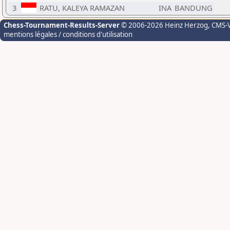
3
RATU, KALEYA RAMAZAN
INA
BANDUNG
Chess-Tournament-Results-Server
© 2006-2026 Heinz Herzog
, CMS-
mentions légales / conditions d'utilisation