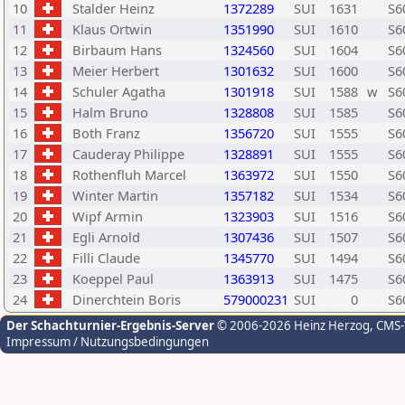
10
Stalder Heinz
1372289
SUI
1631
S6
11
Klaus Ortwin
1351990
SUI
1610
S6
12
Birbaum Hans
1324560
SUI
1604
S6
13
Meier Herbert
1301632
SUI
1600
S6
14
Schuler Agatha
1301918
SUI
1588
w
S6
15
Halm Bruno
1328808
SUI
1585
S6
16
Both Franz
1356720
SUI
1555
S6
17
Cauderay Philippe
1328891
SUI
1555
S6
18
Rothenfluh Marcel
1363972
SUI
1550
S6
19
Winter Martin
1357182
SUI
1534
S6
20
Wipf Armin
1323903
SUI
1516
S6
21
Egli Arnold
1307436
SUI
1507
S6
22
Filli Claude
1345770
SUI
1494
S6
23
Koeppel Paul
1363913
SUI
1475
S6
24
Dinerchtein Boris
579000231
SUI
0
S6
Der Schachturnier-Ergebnis-Server
© 2006-2026 Heinz Herzog
, CMS
Impressum / Nutzungsbedingungen