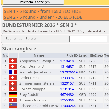
SEN 1 - 5 Round - from 1680 ELO FIDE
SEN 2 - 5 round - under 1720 ELO FIDE
BUNDESTURNIER 2026 * SEN 2 *
Die Seite wurde zuletzt aktualisiert am 18.05.2026 12:09:56, Ersteller/Letzt
Suche nach Spieler
Startrangliste
Nr.
Name
FideID
Land
EloI
sex
Ty
1
Andjelkovic Slavoljub
1310410
SUI
1730
S6
2
Koch Werner A.
1314637
SUI
1717
S6
3
Mackels Jean-Louis
527026019
FRA
1713
S6
4
Laska Heinz
1333976
SUI
1712
S6
5
Zimmermann Stefan
1320157
SUI
1711
S6
6
Corbat Philippe
1331914
SUI
1699
S6
7
Frey Rudolf
4674430
GER
1699
S6
8
Thomas Nicolas
1355368
SUI
1657
S6
9
Schaedler Gerold Heinz
12000264
LIE
1631
S6