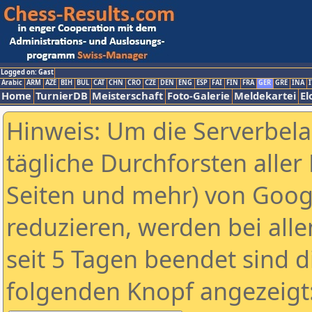
Logged on: Gast
Arabic
ARM
AZE
BIH
BUL
CAT
CHN
CRO
CZE
DEN
ENG
ESP
FAI
FIN
FRA
GER
GRE
INA
I
Home
TurnierDB
Meisterschaft
Foto-Galerie
Meldekartei
El
Hinweis: Um die Serverbel
tägliche Durchforsten aller 
Seiten und mehr) von Goog
reduzieren, werden bei alle
seit 5 Tagen beendet sind d
folgenden Knopf angezeigt