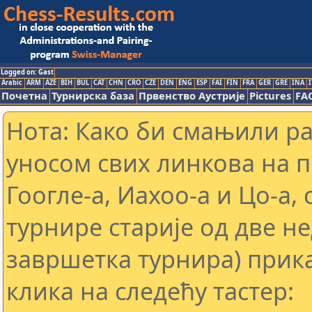
Logged on: Gast
Arabic
ARM
AZE
BIH
BUL
CAT
CHN
CRO
CZE
DEN
ENG
ESP
FAI
FIN
FRA
GER
GRE
INA
I
Почетна
Турнирска база
Првенство Аустрије
Pictures
FA
Нота: Како би смањили р
уносом свих линкова на 
Гоогле-а, Иахоо-а и Цо-а,
турнире старије од две н
завршетка турнира) прика
клика на следећу тастер: