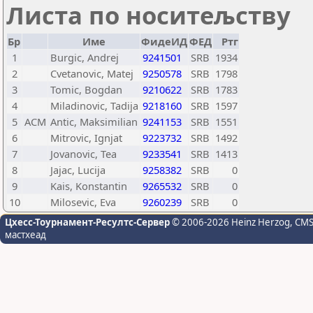
Листа по носитељству
Бр
Име
ФидеИД
ФЕД
Ртг
1
Burgic, Andrej
9241501
SRB
1934
2
Cvetanovic, Matej
9250578
SRB
1798
3
Tomic, Bogdan
9210622
SRB
1783
4
Miladinovic, Tadija
9218160
SRB
1597
5
ACM
Antic, Maksimilian
9241153
SRB
1551
6
Mitrovic, Ignjat
9223732
SRB
1492
7
Jovanovic, Tea
9233541
SRB
1413
8
Jajac, Lucija
9258382
SRB
0
9
Kais, Konstantin
9265532
SRB
0
10
Milosevic, Eva
9260239
SRB
0
Цхесс-Тоурнамент-Ресултс-Сервер
© 2006-2026 Heinz Herzog
, CM
мастхеад