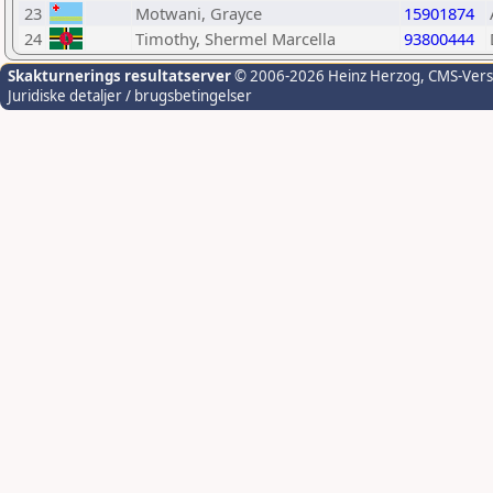
23
Motwani, Grayce
15901874
24
Timothy, Shermel Marcella
93800444
Skakturnerings resultatserver
© 2006-2026 Heinz Herzog
, CMS-Ver
Juridiske detaljer / brugsbetingelser