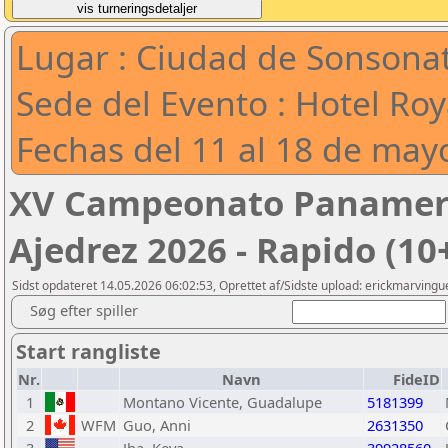
Lugar : Ciudad de Sonsonat
Sede del Evento : Hotel Ro
Fechas del 11 al 18 de may
XV Campeonato Panameri
Ajedrez 2026 - Rapido (10
Sidst opdateret 14.05.2026 06:02:53, Oprettet af/Sidste upload: erickmarvin
Søg efter spiller
Start rangliste
Nr.
Navn
FideID
1
Montano Vicente, Guadalupe
5181399
2
WFM
Guo, Anni
2631350