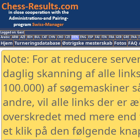
Logged on: Gast
Arabic
ARM
AZE
BIH
BUL
CAT
CHN
CRO
CZE
DEN
ENG
ESP
FAI
FIN
FRA
GER
GRE
INA
I
Hjem
Turneringsdatabase
Østrigske mesterskab
Fotos
FAQ 
Note: For at reducere serv
daglig skanning af alle link
100.000) af søgemaskiner 
andre, vil alle links der er 
overskredet med mere end to
et klik på den følgende kna