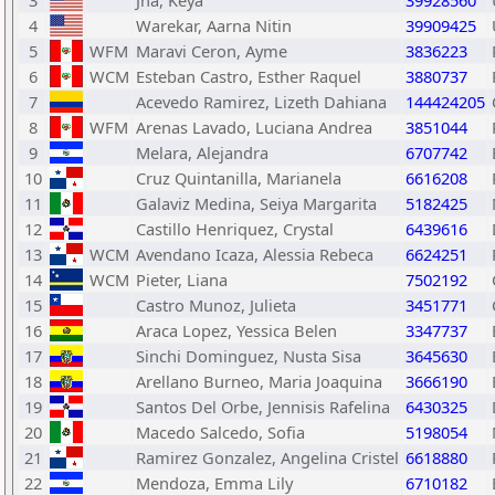
3
Jha, Keya
39928560
4
Warekar, Aarna Nitin
39909425
5
WFM
Maravi Ceron, Ayme
3836223
6
WCM
Esteban Castro, Esther Raquel
3880737
7
Acevedo Ramirez, Lizeth Dahiana
144424205
8
WFM
Arenas Lavado, Luciana Andrea
3851044
9
Melara, Alejandra
6707742
10
Cruz Quintanilla, Marianela
6616208
11
Galaviz Medina, Seiya Margarita
5182425
12
Castillo Henriquez, Crystal
6439616
13
WCM
Avendano Icaza, Alessia Rebeca
6624251
14
WCM
Pieter, Liana
7502192
15
Castro Munoz, Julieta
3451771
16
Araca Lopez, Yessica Belen
3347737
17
Sinchi Dominguez, Nusta Sisa
3645630
18
Arellano Burneo, Maria Joaquina
3666190
19
Santos Del Orbe, Jennisis Rafelina
6430325
20
Macedo Salcedo, Sofia
5198054
21
Ramirez Gonzalez, Angelina Cristel
6618880
22
Mendoza, Emma Lily
6710182