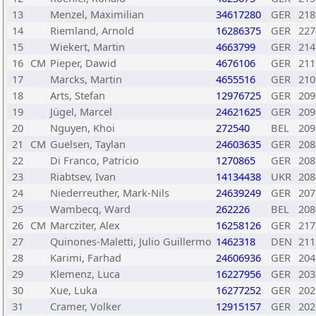
13
Menzel, Maximilian
34617280
GER
218
14
Riemland, Arnold
16286375
GER
227
15
Wiekert, Martin
4663799
GER
214
16
CM
Pieper, Dawid
4676106
GER
211
17
Marcks, Martin
4655516
GER
210
18
Arts, Stefan
12976725
GER
209
19
Jügel, Marcel
24621625
GER
209
20
Nguyen, Khoi
272540
BEL
209
21
CM
Guelsen, Taylan
24603635
GER
208
22
Di Franco, Patricio
1270865
GER
208
23
Riabtsev, Ivan
14134438
UKR
208
24
Niederreuther, Mark-Nils
24639249
GER
207
25
Wambecq, Ward
262226
BEL
208
26
CM
Marcziter, Alex
16258126
GER
217
27
Quinones-Maletti, Julio Guillermo
1462318
DEN
211
28
Karimi, Farhad
24606936
GER
204
29
Klemenz, Luca
16227956
GER
203
30
Xue, Luka
16277252
GER
202
31
Cramer, Volker
12915157
GER
202