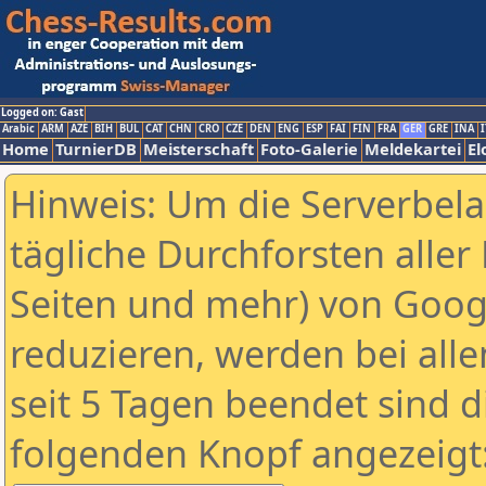
Logged on: Gast
Arabic
ARM
AZE
BIH
BUL
CAT
CHN
CRO
CZE
DEN
ENG
ESP
FAI
FIN
FRA
GER
GRE
INA
I
Home
TurnierDB
Meisterschaft
Foto-Galerie
Meldekartei
El
Hinweis: Um die Serverbel
tägliche Durchforsten aller 
Seiten und mehr) von Goog
reduzieren, werden bei alle
seit 5 Tagen beendet sind d
folgenden Knopf angezeigt