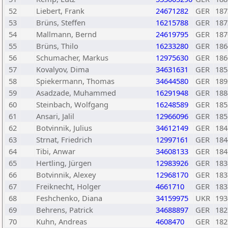
52
Liebert, Frank
24671282
GER
187
53
Brüns, Steffen
16215788
GER
187
54
Mallmann, Bernd
24619795
GER
187
55
Brüns, Thilo
16233280
GER
186
56
Schumacher, Markus
12975630
GER
186
57
Kovalyov, Dima
34631631
GER
185
58
Spiekermann, Thomas
34644580
GER
189
59
Asadzade, Muhammed
16291948
GER
188
60
Steinbach, Wolfgang
16248589
GER
185
61
Ansari, Jalil
12966096
GER
185
62
Botvinnik, Julius
34612149
GER
184
63
Strnat, Friedrich
12997161
GER
184
64
Tibi, Anwar
34608133
GER
184
65
Hertling, Jürgen
12983926
GER
183
66
Botvinnik, Alexey
12968170
GER
183
67
Freiknecht, Holger
4661710
GER
183
68
Feshchenko, Diana
34159975
UKR
193
69
Behrens, Patrick
34688897
GER
182
70
Kuhn, Andreas
4608470
GER
182