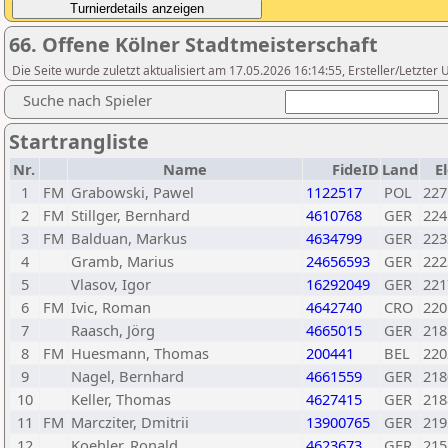
66. Offene Kölner Stadtmeisterschaft
Die Seite wurde zuletzt aktualisiert am 17.05.2026 16:14:55, Ersteller/Letzte
Suche nach Spieler
Startrangliste
Nr.
Name
FideID
Land
E
1
FM
Grabowski, Pawel
1122517
POL
227
2
FM
Stillger, Bernhard
4610768
GER
224
3
FM
Balduan, Markus
4634799
GER
223
4
Gramb, Marius
24656593
GER
222
5
Vlasov, Igor
16292049
GER
221
6
FM
Ivic, Roman
4642740
CRO
220
7
Raasch, Jörg
4665015
GER
218
8
FM
Huesmann, Thomas
200441
BEL
220
9
Nagel, Bernhard
4661559
GER
218
10
Keller, Thomas
4627415
GER
218
11
FM
Marcziter, Dmitrii
13900765
GER
219
12
Koehler, Ronald
4623673
GER
215