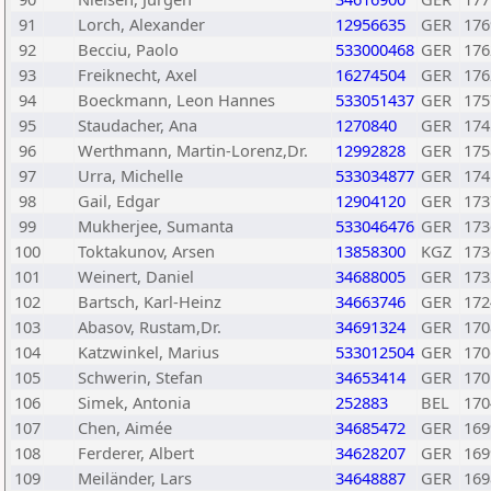
91
Lorch, Alexander
12956635
GER
176
92
Becciu, Paolo
533000468
GER
176
93
Freiknecht, Axel
16274504
GER
176
94
Boeckmann, Leon Hannes
533051437
GER
175
95
Staudacher, Ana
1270840
GER
174
96
Werthmann, Martin-Lorenz,Dr.
12992828
GER
175
97
Urra, Michelle
533034877
GER
174
98
Gail, Edgar
12904120
GER
173
99
Mukherjee, Sumanta
533046476
GER
173
100
Toktakunov, Arsen
13858300
KGZ
173
101
Weinert, Daniel
34688005
GER
173
102
Bartsch, Karl-Heinz
34663746
GER
172
103
Abasov, Rustam,Dr.
34691324
GER
170
104
Katzwinkel, Marius
533012504
GER
170
105
Schwerin, Stefan
34653414
GER
170
106
Simek, Antonia
252883
BEL
170
107
Chen, Aimée
34685472
GER
169
108
Ferderer, Albert
34628207
GER
169
109
Meiländer, Lars
34648887
GER
169