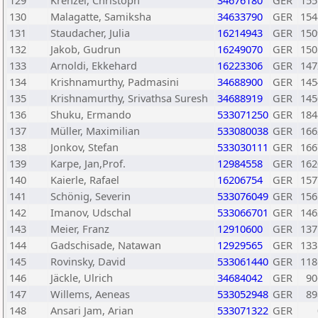
129
Krenzel, Christoph
34676180
GER
155
130
Malagatte, Samiksha
34633790
GER
154
131
Staudacher, Julia
16214943
GER
150
132
Jakob, Gudrun
16249070
GER
150
133
Arnoldi, Ekkehard
16223306
GER
147
134
Krishnamurthy, Padmasini
34688900
GER
145
135
Krishnamurthy, Srivathsa Suresh
34688919
GER
145
136
Shuku, Ermando
533071250
GER
184
137
Müller, Maximilian
533080038
GER
166
138
Jonkov, Stefan
533030111
GER
166
139
Karpe, Jan,Prof.
12984558
GER
162
140
Kaierle, Rafael
16206754
GER
157
141
Schönig, Severin
533076049
GER
156
142
Imanov, Udschal
533066701
GER
146
143
Meier, Franz
12910600
GER
137
144
Gadschisade, Natawan
12929565
GER
133
145
Rovinsky, David
533061440
GER
118
146
Jäckle, Ulrich
34684042
GER
90
147
Willems, Aeneas
533052948
GER
89
148
Ansari Jam, Arian
533071322
GER