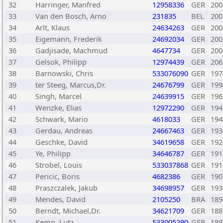
32
Harringer, Manfred
12958336
GER
200
33
Van den Bosch, Arno
231835
BEL
200
34
Arlt, Klaus
24634263
GER
200
35
Eigemann, Frederik
24692034
GER
200
36
Gadjisade, Machmud
4647734
GER
200
37
Gelsok, Philipp
12974439
GER
206
38
Barnowski, Chris
533076090
GER
197
39
ter Steeg, Marcus,Dr.
24676799
GER
199
40
Singh, Marcel
24639915
GER
196
41
Wenzke, Elias
12972290
GER
194
42
Schwark, Mario
4618033
GER
194
43
Gerdau, Andreas
24667463
GER
193
44
Geschke, David
34619658
GER
192
45
Ye, Philipp
34646787
GER
191
46
Strobel, Louis
533037868
GER
191
47
Pericic, Boris
4682386
GER
190
48
Praszczalek, Jakub
34698957
GER
193
49
Mendes, David
2105250
BRA
189
50
Berndt, Michael,Dr.
34621709
GER
188
51
Kemp, Lutz
533005290
GER
188