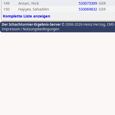
149
Ansari, Nick
533073309
GER
150
Hajiyev, Sahaddin
533069832
GER
Komplette Liste anzeigen
Der Schachturnier-Ergebnis-Server
© 2006-2026 Heinz Herzog
, CMS
Impressum / Nutzungsbedingungen