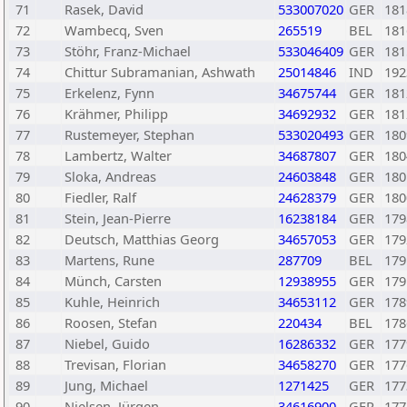
71
Rasek, David
533007020
GER
181
72
Wambecq, Sven
265519
BEL
181
73
Stöhr, Franz-Michael
533046409
GER
181
74
Chittur Subramanian, Ashwath
25014846
IND
192
75
Erkelenz, Fynn
34675744
GER
181
76
Krähmer, Philipp
34692932
GER
181
77
Rustemeyer, Stephan
533020493
GER
180
78
Lambertz, Walter
34687807
GER
180
79
Sloka, Andreas
24603848
GER
180
80
Fiedler, Ralf
24628379
GER
180
81
Stein, Jean-Pierre
16238184
GER
179
82
Deutsch, Matthias Georg
34657053
GER
179
83
Martens, Rune
287709
BEL
179
84
Münch, Carsten
12938955
GER
179
85
Kuhle, Heinrich
34653112
GER
178
86
Roosen, Stefan
220434
BEL
178
87
Niebel, Guido
16286332
GER
177
88
Trevisan, Florian
34658270
GER
177
89
Jung, Michael
1271425
GER
177
90
Nielsen, Jürgen
34616900
GER
177