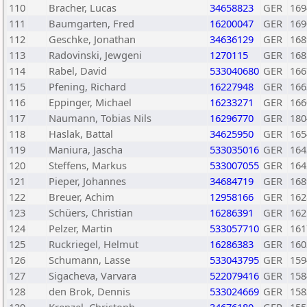
110
Bracher, Lucas
34658823
GER
169
111
Baumgarten, Fred
16200047
GER
169
112
Geschke, Jonathan
34636129
GER
168
113
Radovinski, Jewgeni
1270115
GER
168
114
Rabel, David
533040680
GER
166
115
Pfening, Richard
16227948
GER
166
116
Eppinger, Michael
16233271
GER
166
117
Naumann, Tobias Nils
16296770
GER
180
118
Haslak, Battal
34625950
GER
165
119
Maniura, Jascha
533035016
GER
164
120
Steffens, Markus
533007055
GER
164
121
Pieper, Johannes
34684719
GER
168
122
Breuer, Achim
12958166
GER
162
123
Schüers, Christian
16286391
GER
162
124
Pelzer, Martin
533057710
GER
161
125
Ruckriegel, Helmut
16286383
GER
160
126
Schumann, Lasse
533043795
GER
159
127
Sigacheva, Varvara
522079416
GER
158
128
den Brok, Dennis
533024669
GER
158