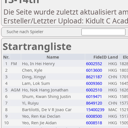
Die Seite wurde zuletzt aktualisiert a
Ersteller/Letzter Upload: Kidult C Ac
Suche nach Spieler
Startrangliste
Nr.
Name
FideID
Land
El
1
FM
Ho, In Hei Henry
6002552
HKG
182
2
Chen, Kyle
6013600
HKG
180
3
Ding, Xingyi
8621187
CHN
170
4
Lam, Lok Sum
6009360
HKG
164
5
AGM
Ho, Nok Hang Jonathan
6002510
HKG
162
6
Shum, Kwan Shing Justin
6019471
HKG
158
7
Yi, Ruiyu
8649120
CHN
157
8
Bartilotti, De V R Joao Car
15400239
MAC
152
9
Yeo, Ren Kai Declan
6008500
HKG
151
10
Yeo, Ren Jie Aidan
6008518
HKG
150