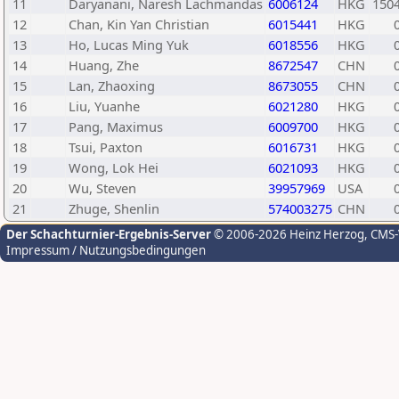
11
Daryanani, Naresh Lachmandas
6006124
HKG
150
12
Chan, Kin Yan Christian
6015441
HKG
13
Ho, Lucas Ming Yuk
6018556
HKG
14
Huang, Zhe
8672547
CHN
15
Lan, Zhaoxing
8673055
CHN
16
Liu, Yuanhe
6021280
HKG
17
Pang, Maximus
6009700
HKG
18
Tsui, Paxton
6016731
HKG
19
Wong, Lok Hei
6021093
HKG
20
Wu, Steven
39957969
USA
21
Zhuge, Shenlin
574003275
CHN
Der Schachturnier-Ergebnis-Server
© 2006-2026 Heinz Herzog
, CMS
Impressum / Nutzungsbedingungen