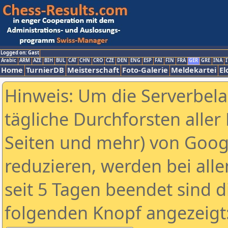
Logged on: Gast
Arabic
ARM
AZE
BIH
BUL
CAT
CHN
CRO
CZE
DEN
ENG
ESP
FAI
FIN
FRA
GER
GRE
INA
I
Home
TurnierDB
Meisterschaft
Foto-Galerie
Meldekartei
El
Hinweis: Um die Serverbel
tägliche Durchforsten aller 
Seiten und mehr) von Goog
reduzieren, werden bei alle
seit 5 Tagen beendet sind d
folgenden Knopf angezeigt