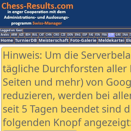
Logged on: Gast
Arabic
ARM
AZE
BIH
BUL
CAT
CHN
CRO
CZE
DEN
ENG
ESP
FAI
FIN
FRA
GER
GRE
INA
I
Home
TurnierDB
Meisterschaft
Foto-Galerie
Meldekartei
El
Hinweis: Um die Serverbel
tägliche Durchforsten aller 
Seiten und mehr) von Goog
reduzieren, werden bei alle
seit 5 Tagen beendet sind d
folgenden Knopf angezeigt