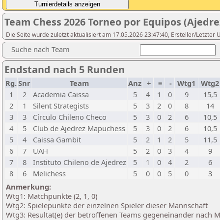
Team Chess 2026 Torneo por Equipos (Ajedre
Die Seite wurde zuletzt aktualisiert am 17.05.2026 23:47:40, Ersteller/Letzte
Suche nach Team
Endstand nach 5 Runden
Rg.
Snr
Team
Anz
+
=
-
Wtg1
Wtg
1
2
Academia Caissa
5
4
1
0
9
15,5
2
1
Silent Strategists
5
3
2
0
8
14
3
3
Círculo Chileno Checo
5
3
0
2
6
10,5
4
5
Club de Ajedrez Mapuchess
5
3
0
2
6
10,5
5
4
Caissa Gambit
5
2
1
2
5
11,5
6
7
UAH
5
2
0
3
4
9
7
8
Instituto Chileno de Ajedrez
5
1
0
4
2
6
8
6
Melichess
5
0
0
5
0
3
Anmerkung:
Wtg1: Matchpunkte (2, 1, 0)
Wtg2: Spielepunkte der einzelnen Spieler dieser Mannschaft
Wtg3: Resultat(e) der betroffenen Teams gegeneinander nach 