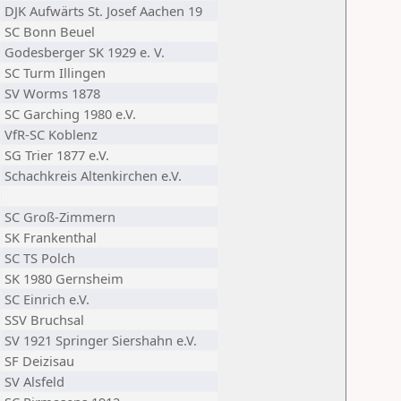
DJK Aufwärts St. Josef Aachen 19
SC Bonn Beuel
Godesberger SK 1929 e. V.
SC Turm Illingen
SV Worms 1878
SC Garching 1980 e.V.
VfR-SC Koblenz
SG Trier 1877 e.V.
Schachkreis Altenkirchen e.V.
SC Groß-Zimmern
SK Frankenthal
SC TS Polch
SK 1980 Gernsheim
SC Einrich e.V.
SSV Bruchsal
SV 1921 Springer Siershahn e.V.
SF Deizisau
SV Alsfeld