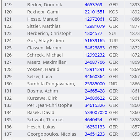
119
Becker, Dominik
4653769
GER
1893
120
Rexhepi, Qamil
22101551
KOS
1892
121
Hesse, Manuel
12972061
GER
1886
122
Sitzler, Matthias
12981079
GER
1877
123
Berberich, Christoph
1304577
SUI
1873
124
Gok, Altay Erdem
51639165
TUR
1873
125
Classen, Marnin
34623833
GER
1872
126
Schreck, Michael
12992232
GER
1872
127
Maerz, Maximilian
24687766
GER
1869
128
Vossen, Harald
12911291
GER
1869
129
Selzer, Luca
34660364
GER
1867
130
Samhita Pungavanam,
25985000
IND
1866
131
Bosma, Achim
24665428
GER
1861
132
Kurzawa, Dirk
34686622
GER
1861
133
Peri, Jean-Christophe
34615326
GER
1860
134
Rasek, David
533007020
GER
1860
135
Schwab, Thomas
4640454
GER
1858
136
Hesch, Lukas
16250133
GER
1857
137
Georgopoulos, Nicolas
34651233
GER
1853