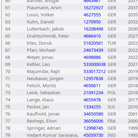
60
Barthel, Ansgar
4643461
GER
2037
61
Plaumann, Arvin
16272927
GER
2037
62
Louis, Volker
4627555
GER
2035
63
Kuhn, Daniel
1270950
GER
2032
64
Lutterbach, Jakob
16208498
GER
2030
65
Drahtschmidt, Peter
4666410
GER
2027
66
Irtes, Doruk
51620561
TUR
2022
67
Pfarr, Michael
24673439
GER
2022
68
Weyer, Jonas
4698886
GER
2022
69
Keßler, Leo
533000638
GER
2021
70
Majumdar, Rajit
533017212
GER
2019
71
Neubauer, Jürgen
12957836
GER
2019
72
Felsch, Moritz
4650611
GER
2018
73
Lesik, Sebastian
21091234
POL
2018
74
Lange, Klaus
4655478
GER
2017
75
Fecker, Jan
1334255
SUI
2010
76
Kaufhold, Jonas
34650580
GER
2001
77
Rexhepi, Elion
36056006
FRA
2000
78
Springer, Adrian
12998745
GER
1999
79
Vedant Kumar Saravana,
45059730
IND
1995