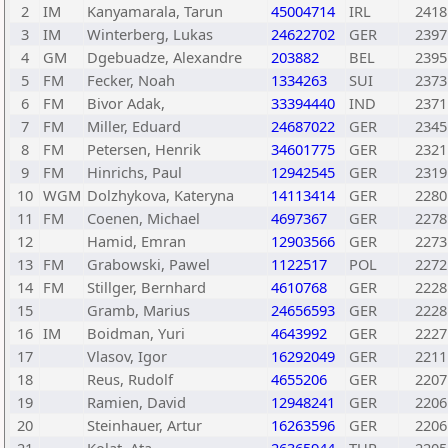
2
IM
Kanyamarala, Tarun
45004714
IRL
2418
3
IM
Winterberg, Lukas
24622702
GER
2397
4
GM
Dgebuadze, Alexandre
203882
BEL
2395
5
FM
Fecker, Noah
1334263
SUI
2373
6
FM
Bivor Adak,
33394440
IND
2371
7
FM
Miller, Eduard
24687022
GER
2345
8
FM
Petersen, Henrik
34601775
GER
2321
9
FM
Hinrichs, Paul
12942545
GER
2319
10
WGM
Dolzhykova, Kateryna
14113414
GER
2280
11
FM
Coenen, Michael
4697367
GER
2278
12
Hamid, Emran
12903566
GER
2273
13
FM
Grabowski, Pawel
1122517
POL
2272
14
FM
Stillger, Bernhard
4610768
GER
2228
15
Gramb, Marius
24656593
GER
2228
16
IM
Boidman, Yuri
4643992
GER
2227
17
Vlasov, Igor
16292049
GER
2211
18
Reus, Rudolf
4655206
GER
2207
19
Ramien, David
12948241
GER
2206
20
Steinhauer, Artur
16263596
GER
2206