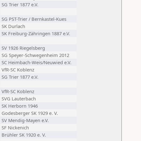
SG Trier 1877 e.V.
SG PST-Trier / Bernkastel-Kues
SK Durlach
SK Freiburg-Zähringen 1887 e.V.
SV 1926 Riegelsberg
SG Speyer-Schwegenheim 2012
SC Heimbach-Weis/Neuwied e.V.
VfR-SC Koblenz
SG Trier 1877 e.V.
VfR-SC Koblenz
SVG Lauterbach
SK Herborn 1946
Godesberger SK 1929 e. V.
SV Mendig-Mayen e.V.
SF Nickenich
Brühler SK 1920 e. V.