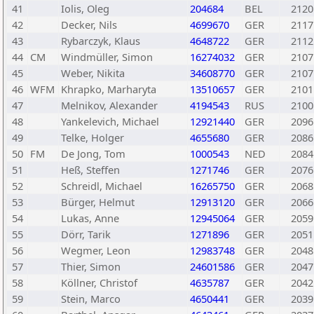
41
Iolis, Oleg
204684
BEL
2120
42
Decker, Nils
4699670
GER
2117
43
Rybarczyk, Klaus
4648722
GER
2112
44
CM
Windmüller, Simon
16274032
GER
2107
45
Weber, Nikita
34608770
GER
2107
46
WFM
Khrapko, Marharyta
13510657
GER
2101
47
Melnikov, Alexander
4194543
RUS
2100
48
Yankelevich, Michael
12921440
GER
2096
49
Telke, Holger
4655680
GER
2086
50
FM
De Jong, Tom
1000543
NED
2084
51
Heß, Steffen
1271746
GER
2076
52
Schreidl, Michael
16265750
GER
2068
53
Bürger, Helmut
12913120
GER
2066
54
Lukas, Anne
12945064
GER
2059
55
Dörr, Tarik
1271896
GER
2051
56
Wegmer, Leon
12983748
GER
2048
57
Thier, Simon
24601586
GER
2047
58
Köllner, Christof
4635787
GER
2042
59
Stein, Marco
4650441
GER
2039