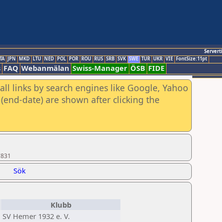
Servert
TA
JPN
MKD
LTU
NED
POL
POR
ROU
RUS
SRB
SVK
SWE
TUR
UKR
VIE
FontSize:11pt
s
FAQ
Webanmälan
Swiss-Manager
ÖSB
FIDE
all links by search engines like Google, Yahoo
(end-date) are shown after clicking the
7831
Sök
Klubb
SV Hemer 1932 e. V.