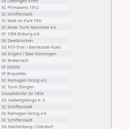
SV Dettingen Erms
SC Pirmasens 1912
SC Schifferstadt
SC Matt im Park Ffm
SC Roter Turm München e.V.
SF 1958 Bitburg e.V.
SK Zweibrücken
SG PST-Trier / Bernkastel-Kues
SG Engers / Bad Hönningen
SV Andernach
SF Eltville
SF Braunfels
SC Remagen-Sinzig e.V.
SC Turm Illingen
Düsseldorfer SV 1854
SG Siebengebirge e. V.
SC Schifferstadt
SC Remagen-Sinzig e.V.
SC Schifferstadt
SG Hachenburg / Dierdorf