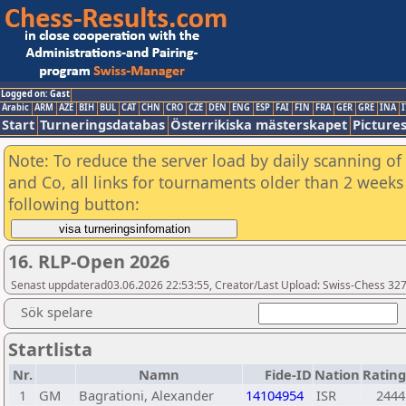
Logged on: Gast
Arabic
ARM
AZE
BIH
BUL
CAT
CHN
CRO
CZE
DEN
ENG
ESP
FAI
FIN
FRA
GER
GRE
INA
I
Start
Turneringsdatabas
Österrikiska mästerskapet
Picture
Note: To reduce the server load by daily scanning of 
and Co, all links for tournaments older than 2 weeks 
following button:
16. RLP-Open 2026
Senast uppdaterad03.06.2026 22:53:55, Creator/Last Upload: Swiss-Chess 32
Sök spelare
Startlista
Nr.
Namn
Fide-ID
Nation
Rating
1
GM
Bagrationi, Alexander
14104954
ISR
2444