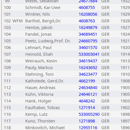
99
Wezel, Sebastian
24677884
GER
1932
100
Schmidt, Kai-Uwe
4608755
GER
1929
101
Winkler, Nils
16208056
GER
1929
102
WFM
Barthel, Bergit,Dr.
4608763
GER
1928
103
Hentze, Jakob
16249879
GER
1927
104
Fandel, Jonas
34689451
GER
1924
105
Peetz, Ludwig,Prof. Dr.
24660795
GER
1921
106
Lehnart, Paul
34601570
GER
1920
107
Heinold, Eliah
533003041
GER
1914
108
Weirauch, Kevin
34619437
GER
1913
109
Pauly, Markus
16243692
GER
1911
110
Stehning, Toni
34623477
GER
1910
111
Kathstede, Gerd,Dr.
4662199
GER
1908
112
Hauer, Andreas
24634840
GER
1905
113
Kühn, Viktoria
24646121
GER
1905
114
Hank, Holger
4648242
GER
1903
115
Faulhaber, Tobias
1271914
GER
1902
116
Kemp, Lutz
533005290
GER
1898
117
Kunz, Thorsten
1271898
GER
1897
118
Minkovitch, Michael
12955116
GER
1896