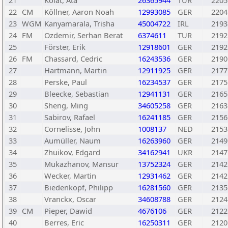
21
Kolat, Ata
26365944
TUR
2205
22
CM
Köllner, Aaron Noah
12993085
GER
2204
23
WGM
Kanyamarala, Trisha
45004722
IRL
2193
24
FM
Ozdemir, Serhan Berat
6374611
TUR
2192
25
Förster, Erik
12918601
GER
2192
26
FM
Chassard, Cedric
16243536
GER
2190
27
Hartmann, Martin
12911925
GER
2177
28
Perske, Paul
16234537
GER
2175
29
Bleecke, Sebastian
12941131
GER
2165
30
Sheng, Ming
34605258
GER
2163
31
Sabirov, Rafael
16241185
GER
2156
32
Cornelisse, John
1008137
NED
2153
33
Aumüller, Naum
16263960
GER
2149
34
Zhuikov, Edgard
34162941
UKR
2147
35
Mukazhanov, Mansur
13752324
GER
2142
36
Wecker, Martin
12931462
GER
2142
37
Biedenkopf, Philipp
16281560
GER
2135
38
Vranckx, Oscar
34608788
GER
2124
39
CM
Pieper, Dawid
4676106
GER
2122
40
Berres, Eric
16250311
GER
2120