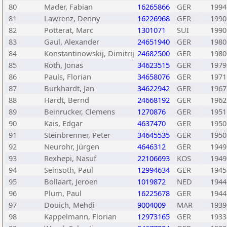
80
Mader, Fabian
16265866
GER
1994
81
Lawrenz, Denny
16226968
GER
1990
82
Potterat, Marc
1301071
SUI
1990
83
Gaul, Alexander
24651940
GER
1980
84
Konstantinowskij, Dimitrij
24682500
GER
1980
85
Roth, Jonas
34623515
GER
1979
86
Pauls, Florian
34658076
GER
1971
87
Burkhardt, Jan
34622942
GER
1967
88
Hardt, Bernd
24668192
GER
1962
89
Beinrucker, Clemens
1270876
GER
1951
90
Kais, Edgar
4637470
GER
1950
91
Steinbrenner, Peter
34645535
GER
1950
92
Neurohr, Jürgen
4646312
GER
1949
93
Rexhepi, Nasuf
22106693
KOS
1949
94
Seinsoth, Paul
12994634
GER
1945
95
Bollaart, Jeroen
1019872
NED
1944
96
Plum, Paul
16225678
GER
1944
97
Douich, Mehdi
9004009
MAR
1939
98
Kappelmann, Florian
12973165
GER
1933