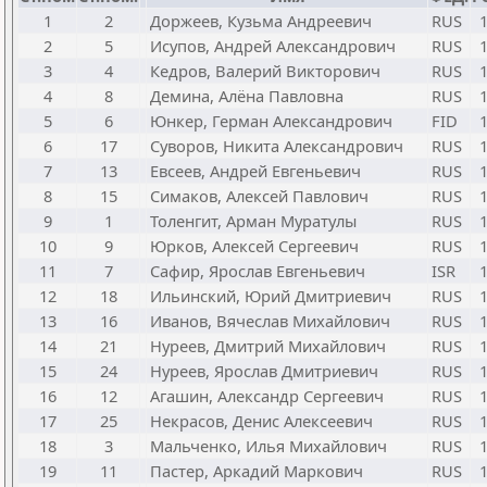
1
2
Доржеев, Кузьма Андреевич
RUS
2
5
Исупов, Андрей Александрович
RUS
3
4
Кедров, Валерий Викторович
RUS
4
8
Демина, Алёна Павловна
RUS
5
6
Юнкер, Герман Александрович
FID
6
17
Суворов, Никита Александрович
RUS
7
13
Евсеев, Андрей Евгеньевич
RUS
8
15
Симаков, Алексей Павлович
RUS
9
1
Толенгит, Арман Муратулы
RUS
10
9
Юрков, Алексей Сергеевич
RUS
11
7
Сафир, Ярослав Евгеньевич
ISR
12
18
Ильинский, Юрий Дмитриевич
RUS
13
16
Иванов, Вячеслав Михайлович
RUS
14
21
Нуреев, Дмитрий Михайлович
RUS
15
24
Нуреев, Ярослав Дмитриевич
RUS
16
12
Агашин, Александр Сергеевич
RUS
17
25
Некрасов, Денис Алексеевич
RUS
18
3
Мальченко, Илья Михайлович
RUS
19
11
Пастер, Аркадий Маркович
RUS