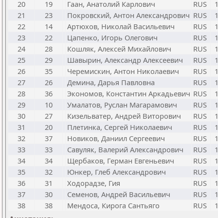
20
19
Гаан, Анатолий Карлович
RUS
21
23
Покровский, Антон Александрович
RUS
22
14
Артюхов, Николай Васильевич
RUS
23
22
Цапенко, Игорь Олегович
RUS
24
28
Кошляк, Алексей Михайлович
RUS
25
29
Шавырин, Александр Алексеевич
RUS
26
35
Черемискин, Антон Николаевич
RUS
27
26
Демина, Дарья Павловна
RUS
28
36
Экономов, Константин Аркадьевич
RUS
29
10
Умалатов, Руслан Магарамович
RUS
30
27
Кизельватер, Андрей Виторович
RUS
31
20
Плетинка, Сергей Николаевич
RUS
32
37
Новиков, Даниил Сергеевич
RUS
33
33
Савуляк, Валерий Александрович
RUS
34
34
Щербаков, Герман Евгеньевич
RUS
35
32
Юнкер, Глеб Александрович
RUS
36
31
Ходорадзе, Гия
RUS
37
30
Семенов, Андрей Васильевич
RUS
38
38
Мендоса, Кирога Сантьяго
RUS