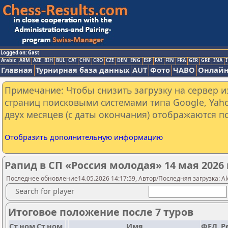
Logged on: Gast
Arabic
ARM
AZE
BIH
BUL
CAT
CHN
CRO
CZE
DEN
ENG
ESP
FAI
FIN
FRA
GER
GRE
INA
I
Главная
Турнирная база данных
AUT
Фото
ЧАВО
Онлайн
Примечание: Чтобы снизить загрузку на сервер и
страниц поисковыми системами типа Google, Yaho
двух месяцев (с даты окончания) отображаются по
Отобразить дополнительную информацию
Рапид в СП «Россия молодая» 14 мая 2026 
Последнее обновление14.05.2026 14:17:59, Автор/Последняя загрузка: Al
Search for player
Итоговое положение после 7 туров
Ст.ном
Ст.ном.
Имя
ФЕД.
Р