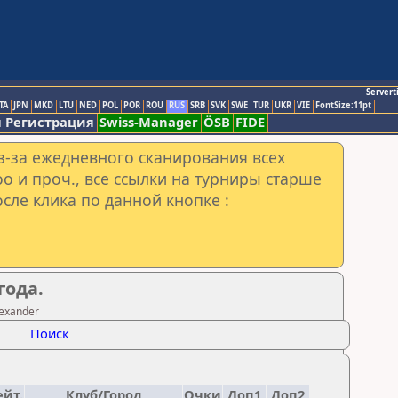
Servert
TA
JPN
MKD
LTU
NED
POL
POR
ROU
RUS
SRB
SVK
SWE
TUR
UKR
VIE
FontSize:11pt
 Регистрация
Swiss-Manager
ÖSB
FIDE
з-за ежедневного сканирования всех
o и проч., все ссылки на турниры старше
сле клика по данной кнопке :
года.
exander
Поиск
ейт.
Клуб/Город
Очки
Доп1
Доп2