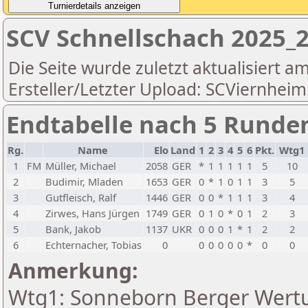
SCV Schnellschach 2025_2
Die Seite wurde zuletzt aktualisiert a
Ersteller/Letzter Upload: SCViernheim
Endtabelle nach 5 Runde
Rg.
Name
Elo
Land
1
2
3
4
5
6
Pkt.
Wtg1
1
FM
Müller, Michael
2058
GER
*
1
1
1
1
1
5
10
2
Budimir, Mladen
1653
GER
0
*
1
0
1
1
3
5
3
Gutfleisch, Ralf
1446
GER
0
0
*
1
1
1
3
4
4
Zirwes, Hans Jürgen
1749
GER
0
1
0
*
0
1
2
3
5
Bank, Jakob
1137
UKR
0
0
0
1
*
1
2
2
6
Echternacher, Tobias
0
0
0
0
0
0
*
0
0
Anmerkung:
Wtg1: Sonneborn Berger Wertu