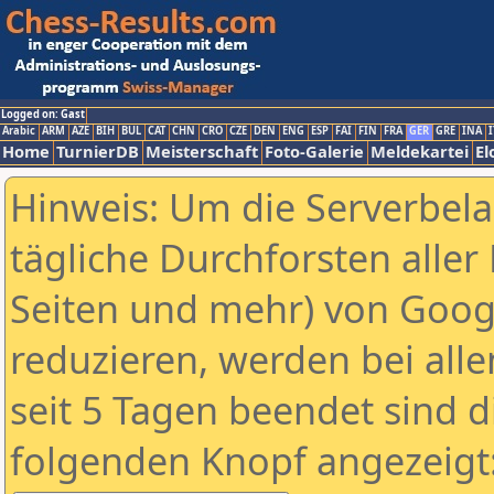
Logged on: Gast
Arabic
ARM
AZE
BIH
BUL
CAT
CHN
CRO
CZE
DEN
ENG
ESP
FAI
FIN
FRA
GER
GRE
INA
I
Home
TurnierDB
Meisterschaft
Foto-Galerie
Meldekartei
El
Hinweis: Um die Serverbel
tägliche Durchforsten aller 
Seiten und mehr) von Goog
reduzieren, werden bei alle
seit 5 Tagen beendet sind d
folgenden Knopf angezeigt