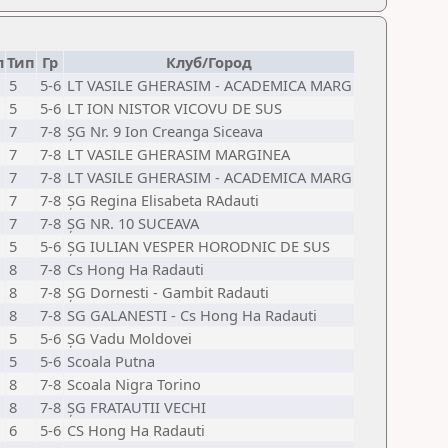
л
Тип
Гр
Клуб/Город
5
5-6
LT VASILE GHERASIM - ACADEMICA MARG
5
5-6
LT ION NISTOR VICOVU DE SUS
7
7-8
ȘG Nr. 9 Ion Creanga Siceava
7
7-8
LT VASILE GHERASIM MARGINEA
7
7-8
LT VASILE GHERASIM - ACADEMICA MARG
7
7-8
ȘG Regina Elisabeta RAdauti
7
7-8
ȘG NR. 10 SUCEAVA
5
5-6
ȘG IULIAN VESPER HORODNIC DE SUS
8
7-8
Cs Hong Ha Radauti
8
7-8
ȘG Dornesti - Gambit Radauti
8
7-8
SG GALANESTI - Cs Hong Ha Radauti
5
5-6
ȘG Vadu Moldovei
5
5-6
Scoala Putna
8
7-8
Scoala Nigra Torino
8
7-8
ȘG FRATAUTII VECHI
6
5-6
CS Hong Ha Radauti