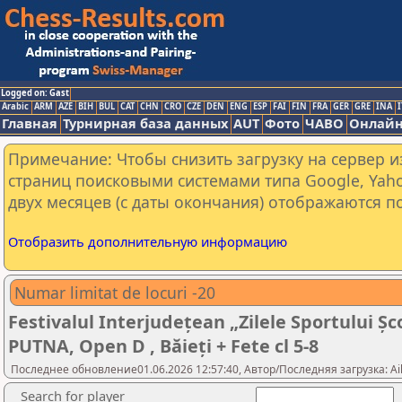
Logged on: Gast
Arabic
ARM
AZE
BIH
BUL
CAT
CHN
CRO
CZE
DEN
ENG
ESP
FAI
FIN
FRA
GER
GRE
INA
I
Главная
Турнирная база данных
AUT
Фото
ЧАВО
Онлайн
Примечание: Чтобы снизить загрузку на сервер и
страниц поисковыми системами типа Google, Yaho
двух месяцев (с даты окончания) отображаются по
Отобразить дополнительную информацию
Numar limitat de locuri -20
Festivalul Interjudețean „Zilele Sportului Șco
PUTNA, Open D , Băieți + Fete cl 5-8
Последнее обновление01.06.2026 12:57:40, Автор/Последняя загрузка: Ail
Search for player