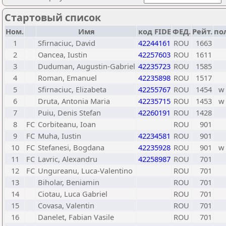
Стартовый список
Ном.
Имя
код FIDE
ФЕД.
Рейт.
по
1
Sfirnaciuc, David
42244161
ROU
1663
2
Oancea, Iustin
42257603
ROU
1611
3
Duduman, Augustin-Gabriel
42235723
ROU
1585
4
Roman, Emanuel
42235898
ROU
1517
5
Sfirnaciuc, Elizabeta
42255767
ROU
1454
w
6
Druta, Antonia Maria
42235715
ROU
1453
w
7
Puiu, Denis Stefan
42260191
ROU
1428
8
FC
Corbiteanu, Ioan
ROU
901
9
FC
Muha, Iustin
42234581
ROU
901
10
FC
Stefanesi, Bogdana
42235928
ROU
901
w
11
FC
Lavric, Alexandru
42258987
ROU
701
12
FC
Ungureanu, Luca-Valentino
ROU
701
13
Biholar, Beniamin
ROU
701
14
Ciotau, Luca Gabriel
ROU
701
15
Covasa, Valentin
ROU
701
16
Danelet, Fabian Vasile
ROU
701