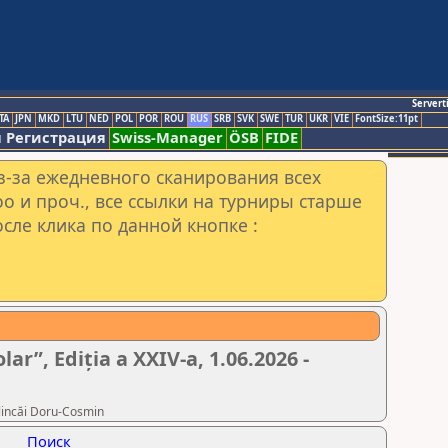
Servert
TA
JPN
MKD
LTU
NED
POL
POR
ROU
RUS
SRB
SVK
SWE
TUR
UKR
VIE
FontSize:11pt
 Регистрация
Swiss-Manager
ÖSB
FIDE
з-за ежедневного сканирования всех
o и проч., все ссылки на турниры старше
сле клика по данной кнопке :
lar”, Ediția a XXIV-a, 1.06.2026 -
incăi Doru-Cosmin
Поиск