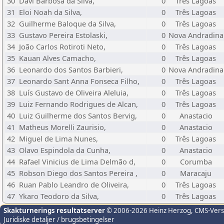
30
Davi Barbosa da Silva,
0
Três Lagoas
31
Eloi Noah da Silva,
0
Três Lagoas
32
Guilherme Baloque da Silva,
0
Três Lagoas
33
Gustavo Pereira Estolaski,
0
Nova Andradina
34
João Carlos Rotiroti Neto,
0
Três Lagoas
35
Kauan Alves Camacho,
0
Três Lagoas
36
Leonardo dos Santos Barbieri,
0
Nova Andradina
37
Leonardo Sant Anna Fonseca Filho,
0
Três Lagoas
38
Luís Gustavo de Oliveira Aleluia,
0
Três Lagoas
39
Luiz Fernando Rodrigues de Alcan,
0
Três Lagoas
40
Luiz Guilherme dos Santos Bervig,
0
Anastacio
41
Matheus Morelli Zaurisio,
0
Anastacio
42
Miguel de Lima Nunes,
0
Três Lagoas
43
Olavo Espindola da Cunha,
0
Anastacio
44
Rafael Vinicius de Lima Delmão d,
0
Corumba
45
Robson Diego dos Santos Pereira ,
0
Maracaju
46
Ruan Pablo Leandro de Oliveira,
0
Três Lagoas
47
Ykaro Teodoro da Silva,
0
Três Lagoas
Skakturnerings resultatserver
© 2006-2026 Heinz Herzog
, CMS-Ver
Juridiske detaljer / brugsbetingelser