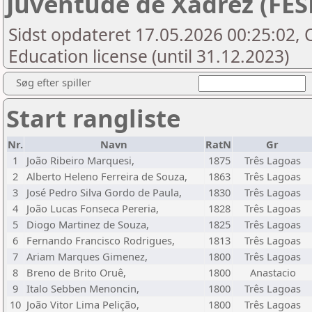
Juventude de Xadrez (FE
Sidst opdateret 17.05.2026 00:25:02, 
Education license (until 31.12.2023)
Søg efter spiller
Start rangliste
Nr.
Navn
RatN
Gr
1
João Ribeiro Marquesi,
1875
Três Lagoas
2
Alberto Heleno Ferreira de Souza,
1863
Três Lagoas
3
José Pedro Silva Gordo de Paula,
1830
Três Lagoas
4
João Lucas Fonseca Pereria,
1828
Três Lagoas
5
Diogo Martinez de Souza,
1825
Três Lagoas
6
Fernando Francisco Rodrigues,
1813
Três Lagoas
7
Ariam Marques Gimenez,
1800
Três Lagoas
8
Breno de Brito Oruê,
1800
Anastacio
9
Italo Sebben Menoncin,
1800
Três Lagoas
10
João Vitor Lima Pelição,
1800
Três Lagoas