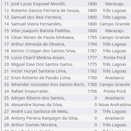
11
José Lucas Esquivel Morelli,
1800
Maracaju
12
Roberto Gaiozo Ferreira de Souza,
1800
Três Lagoas
13
Samuel dos Reis Ferreira,
1800
Três Lagoas
14
Samuel Vieira Fernandes,
1800
Campo Grande
15
Vitor joaquim Batista Padilha,
1800
Maracaju
16
César Mineo de Paula Ishikawa,
1795
Campo Grande
17
Arthur Almeida de Oliveira,
1794
Três Lagoas
18
Kerlon Cristyan dos Santos Silva,
1787
Três Lagoas
19
Lucio Charif Medina Assan,
1777
Ponta Porã
20
Miguel Davi Dos Santos Gama,
1775
Três Lagoas
21
Victor Huryel Santana Lima,
1762
Três Lagoas
22
Enzo Roberto da Paixão Lima,
1760
Anastacio
23
Whender Gonzalez Dos Santos Roch,
1760
Campo Grande
24
Rafael Insaurralde,
1756
Ponta Porã
25
Adryan Ribeiro dos Santos,
0
Anastacio
26
Alexandre Nunes da Silva,
0
Nova Andradina
27
André Luiz barbosa de Melo,
0
Três Lagoas
28
Antony Pereira Ranpagni da Silva,
0
Anastacio
29
Arthur Gomes Moreira,
0
Três Lagoas