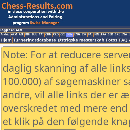
Logged on: Gast
Arabic
ARM
AZE
BIH
BUL
CAT
CHN
CRO
CZE
DEN
ENG
ESP
FAI
FIN
FRA
GER
GRE
INA
I
Hjem
Turneringsdatabase
Østrigske mesterskab
Fotos
FAQ 
Note: For at reducere serv
daglig skanning af alle link
100.000) af søgemaskiner 
andre, vil alle links der er 
overskredet med mere end to
et klik på den følgende kna