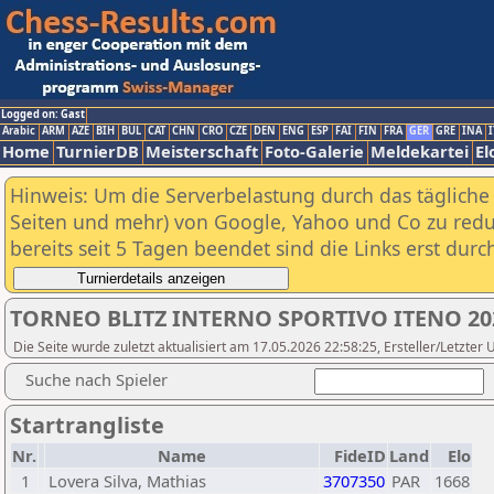
Logged on: Gast
Arabic
ARM
AZE
BIH
BUL
CAT
CHN
CRO
CZE
DEN
ENG
ESP
FAI
FIN
FRA
GER
GRE
INA
I
Home
TurnierDB
Meisterschaft
Foto-Galerie
Meldekartei
El
Hinweis: Um die Serverbelastung durch das tägliche D
Seiten und mehr) von Google, Yahoo und Co zu reduz
bereits seit 5 Tagen beendet sind die Links erst dur
TORNEO BLITZ INTERNO SPORTIVO ITENO 20
Die Seite wurde zuletzt aktualisiert am 17.05.2026 22:58:25, Ersteller/Letzter
Suche nach Spieler
Startrangliste
Nr.
Name
FideID
Land
Elo
1
Lovera Silva, Mathias
3707350
PAR
1668