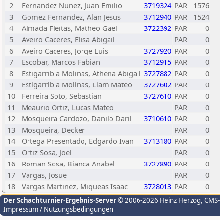
2
Fernandez Nunez, Juan Emilio
3719324
PAR
1576
3
Gomez Fernandez, Alan Jesus
3712940
PAR
1524
4
Almada Fleitas, Matheo Gael
3722392
PAR
0
5
Aveiro Caceres, Elisa Abigail
PAR
0
6
Aveiro Caceres, Jorge Luis
3727920
PAR
0
7
Escobar, Marcos Fabian
3712915
PAR
0
8
Estigarribia Molinas, Athena Abigail
3727882
PAR
0
9
Estigarribia Molinas, Liam Mateo
3727602
PAR
0
10
Ferreira Soto, Sebastian
3727610
PAR
0
11
Meaurio Ortiz, Lucas Mateo
PAR
0
12
Mosqueira Cardozo, Danilo Daril
3710610
PAR
0
13
Mosqueira, Decker
PAR
0
14
Ortega Presentado, Edgardo Ivan
3713180
PAR
0
15
Ortiz Sosa, Joel
PAR
0
16
Roman Sosa, Bianca Anabel
3727890
PAR
0
17
Vargas, Josue
PAR
0
18
Vargas Martinez, Miqueas Isaac
3728013
PAR
0
Der Schachturnier-Ergebnis-Server
© 2006-2026 Heinz Herzog
, CMS
Impressum / Nutzungsbedingungen