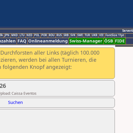
Servert
TA
JPN
MKD
LTU
NED
POL
POR
ROU
RUS
SRB
SVK
SWE
TUR
UKR
VIE
FontSize:11pt
ozahlen
FAQ
Onlineanmeldung
Swiss-Manager
ÖSB
FIDE
urchforsten aller Links (täglich 100.000
ieren, werden bei allen Turnieren, die
ch folgenden Knopf angezeigt:
26
 Upload: Caissa Eventos
Suchen