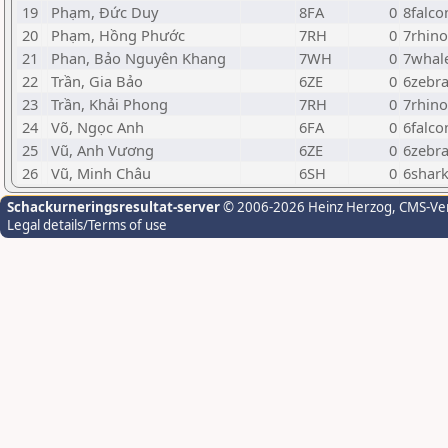
19
Phạm, Đức Duy
8FA
0
8falco
20
Phạm, Hồng Phước
7RH
0
7rhino
21
Phan, Bảo Nguyên Khang
7WH
0
7whal
22
Trần, Gia Bảo
6ZE
0
6zebr
23
Trần, Khải Phong
7RH
0
7rhino
24
Võ, Ngọc Anh
6FA
0
6falco
25
Vũ, Anh Vương
6ZE
0
6zebr
26
Vũ, Minh Châu
6SH
0
6shar
Schackurneringsresultat-server
© 2006-2026 Heinz Herzog
, CMS-Ve
Legal details/Terms of use