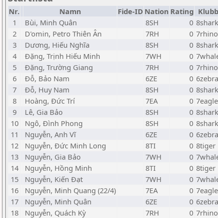
Nr.
Namn
Fide-ID
Nation
Rating
Klub
1
Bùi, Minh Quân
8SH
0
8shar
2
D'omin, Petro Thiên Ân
7RH
0
7rhino
3
Dương, Hiếu Nghĩa
8SH
0
8shar
4
Đặng, Trịnh Hiếu Minh
7WH
0
7whal
5
Đặng, Trường Giang
7RH
0
7rhino
6
Đỗ, Bảo Nam
6ZE
0
6zebr
7
Đỗ, Huy Nam
8SH
0
8shar
8
Hoàng, Đức Trí
7EA
0
7eagle
9
Lê, Gia Bảo
8SH
0
8shar
10
Ngô, Đình Phong
8SH
0
8shar
11
Nguyễn, Anh Vĩ
6ZE
0
6zebr
12
Nguyễn, Đức Minh Long
8TI
0
8tiger
13
Nguyễn, Gia Bảo
7WH
0
7whal
14
Nguyễn, Hồng Minh
8TI
0
8tiger
15
Nguyễn, Kiến Đạt
7WH
0
7whal
16
Nguyễn, Minh Quang (22/4)
7EA
0
7eagle
17
Nguyễn, Minh Quân
6ZE
0
6zebr
18
Nguyễn, Quách Kỳ
7RH
0
7rhino