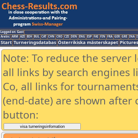
Logged on: Gast
Arabic
ARM
AZE
BIH
BUL
CAT
CHN
CRO
CZE
DEN
ENG
ESP
FAI
FIN
FRA
GER
GRE
INA
I
Start
Turneringsdatabas
Österrikiska mästerskapet
Picture
Note: To reduce the server 
all links by search engines
Co, all links for tournamen
(end-date) are shown after c
button: