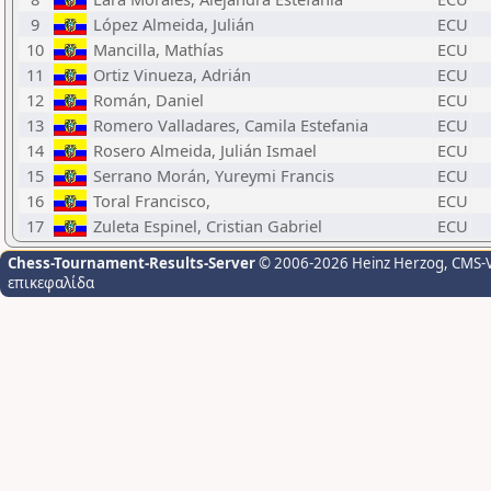
9
López Almeida, Julián
ECU
10
Mancilla, Mathías
ECU
11
Ortiz Vinueza, Adrián
ECU
12
Román, Daniel
ECU
13
Romero Valladares, Camila Estefania
ECU
14
Rosero Almeida, Julián Ismael
ECU
15
Serrano Morán, Yureymi Francis
ECU
16
Toral Francisco,
ECU
17
Zuleta Espinel, Cristian Gabriel
ECU
Chess-Tournament-Results-Server
© 2006-2026 Heinz Herzog
, CMS-
επικεφαλίδα