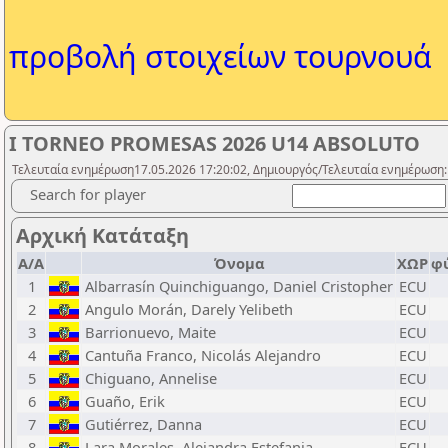
προβολή στοιχείων τουρνουά
I TORNEO PROMESAS 2026 U14 ABSOLUTO
Τελευταία ενημέρωση17.05.2026 17:20:02, Δημιουργός/Τελευταία ενημέρωση
Search for player
Αρχική Κατάταξη
Α/Α
Όνομα
ΧΩΡ
φ
1
Albarrasín Quinchiguango, Daniel Cristopher
ECU
2
Angulo Morán, Darely Yelibeth
ECU
3
Barrionuevo, Maite
ECU
4
Cantuña Franco, Nicolás Alejandro
ECU
5
Chiguano, Annelise
ECU
6
Guaño, Erik
ECU
7
Gutiérrez, Danna
ECU
8
Lara Morales, Alejandra Estefania
ECU