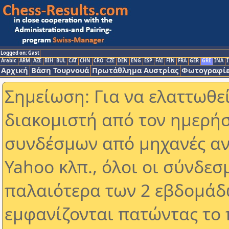
Logged on: Gast
Arabic
ARM
AZE
BIH
BUL
CAT
CHN
CRO
CZE
DEN
ENG
ESP
FAI
FIN
FRA
GER
GRE
INA
I
Αρχική
Βάση Τουρνουά
Πρωτάθλημα Αυστρίας
Φωτογραφίε
Σημείωση: Για να ελαττωθε
διακομιστή από τον ημερήσ
συνδέσμων από μηχανές αν
Yahoo κλπ., όλοι οι σύνδεσ
παλαιότερα των 2 εβδομάδω
εμφανίζονται πατώντας το 