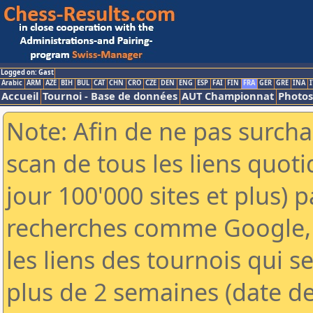
Logged on: Gast
Arabic
ARM
AZE
BIH
BUL
CAT
CHN
CRO
CZE
DEN
ENG
ESP
FAI
FIN
FRA
GER
GRE
INA
I
Accueil
Tournoi - Base de données
AUT Championnat
Photos
Note: Afin de ne pas surcha
scan de tous les liens quo
jour 100'000 sites et plus) 
recherches comme Google, 
les liens des tournois qui se
plus de 2 semaines (date de