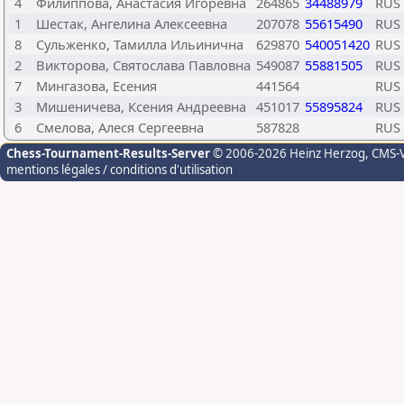
4
Филиппова, Анастасия Игоревна
264865
34488979
RUS
1
Шестак, Ангелина Алексеевна
207078
55615490
RUS
8
Сульженко, Тамилла Ильинична
629870
540051420
RUS
2
Викторова, Святослава Павловна
549087
55881505
RUS
7
Мингазова, Есения
441564
RUS
3
Мишеничева, Ксения Андреевна
451017
55895824
RUS
6
Смелова, Алеся Сергеевна
587828
RUS
Chess-Tournament-Results-Server
© 2006-2026 Heinz Herzog
, CMS-
mentions légales / conditions d'utilisation