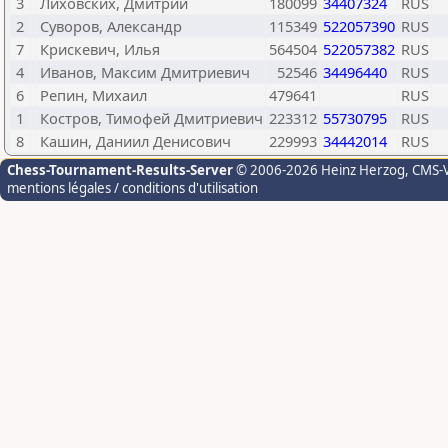
3
Лиховских, Дмитрий
180099
34407324
RUS
2
Суворов, Александр
115349
522057390
RUS
7
Крискевич, Илья
564504
522057382
RUS
4
Иванов, Максим Дмитриевич
52546
34496440
RUS
6
Репин, Михаил
479641
RUS
1
Костров, Тимофей Дмитриевич
223312
55730795
RUS
8
Кашин, Даниил Денисович
229993
34442014
RUS
Chess-Tournament-Results-Server
© 2006-2026 Heinz Herzog
, CMS-
mentions légales / conditions d'utilisation