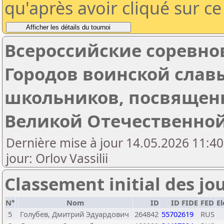
qu'après avoir cliqué sur c
Всероссийские соревно
Городов воинской слав
школьников, посвящен
Великой Отечественно
Dernière mise à jour 14.05.2026 11:40
jour: Orlov Vassilii
Classement initial des jo
N°
Nom
ID
ID FIDE
FED
El
5
Голубев, Дмитрий Эдуардович
264842
55702619
RUS