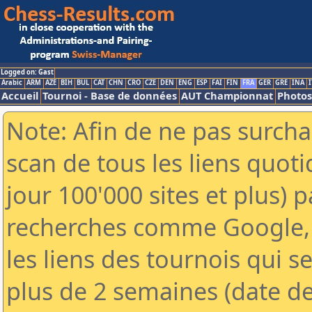
Logged on: Gast
Arabic
ARM
AZE
BIH
BUL
CAT
CHN
CRO
CZE
DEN
ENG
ESP
FAI
FIN
FRA
GER
GRE
INA
I
Accueil
Tournoi - Base de données
AUT Championnat
Photos
Note: Afin de ne pas surcha
scan de tous les liens quo
jour 100'000 sites et plus) 
recherches comme Google, 
les liens des tournois qui se
plus de 2 semaines (date de