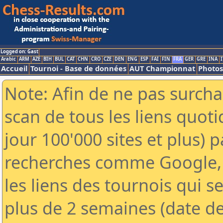
Logged on: Gast
Arabic
ARM
AZE
BIH
BUL
CAT
CHN
CRO
CZE
DEN
ENG
ESP
FAI
FIN
FRA
GER
GRE
INA
I
Accueil
Tournoi - Base de données
AUT Championnat
Photos
Note: Afin de ne pas surcha
scan de tous les liens quo
jour 100'000 sites et plus) 
recherches comme Google, 
les liens des tournois qui se
plus de 2 semaines (date de