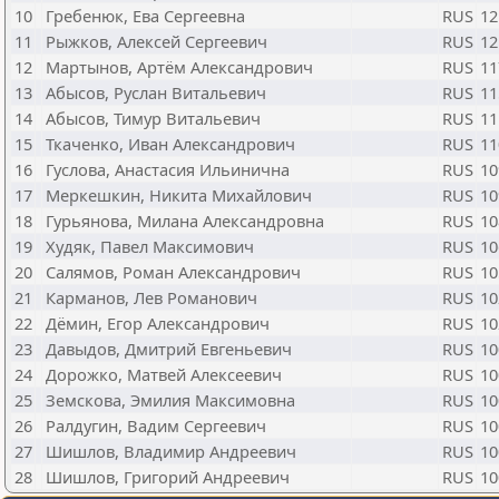
10
Гребенюк, Ева Сергеевна
RUS
12
11
Рыжков, Алексей Сергеевич
RUS
12
12
Мартынов, Артём Александрович
RUS
11
13
Абысов, Руслан Витальевич
RUS
11
14
Абысов, Тимур Витальевич
RUS
11
15
Ткаченко, Иван Александрович
RUS
11
16
Гуслова, Анастасия Ильинична
RUS
10
17
Меркешкин, Никита Михайлович
RUS
10
18
Гурьянова, Милана Александровна
RUS
10
19
Худяк, Павел Максимович
RUS
10
20
Салямов, Роман Александрович
RUS
10
21
Карманов, Лев Романович
RUS
10
22
Дёмин, Егор Александрович
RUS
10
23
Давыдов, Дмитрий Евгеньевич
RUS
10
24
Дорожко, Матвей Алексеевич
RUS
10
25
Земскова, Эмилия Максимовна
RUS
10
26
Ралдугин, Вадим Сергеевич
RUS
10
27
Шишлов, Владимир Андреевич
RUS
10
28
Шишлов, Григорий Андреевич
RUS
10