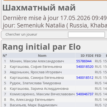
Шахматный май
Dernière mise à jour 17.05.2026 09:49
jour: Semeniuk Natalia ( Russia, Khab
Chercher un joueur
Rang initial par Elo
N°
Nom
ID FIDE
FED
1
Монин, Максим Александрович
55786944
RUS
15
2
Карташова, София Евгеньевна
540018520
RUS
15
3
Авдонькин, Ярослав Игоревич
RUS
15
4
Карташова, Самира Евгеньевна
540018512
RUS
15
5
Рудюк, Златислава Тимуровна
RUS
14
6
Карташова, Зарина Аслиддиновна
RUS
14
7
Комиссаренко, Максим Вячеславович
540046737
RUS
14
8
Ян, Александр Евгеньевич
RUS
14
9
Васильев, Марк Вадимович
RUS
12