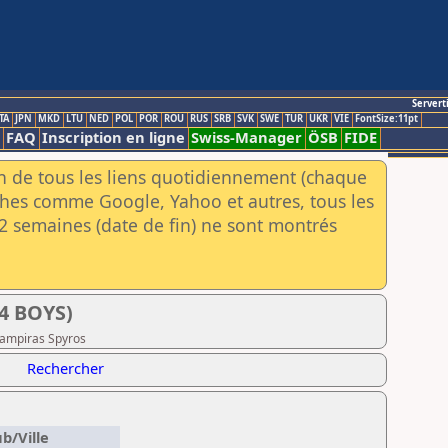
Servert
TA
JPN
MKD
LTU
NED
POL
POR
ROU
RUS
SRB
SVK
SWE
TUR
UKR
VIE
FontSize:11pt
FAQ
Inscription en ligne
Swiss-Manager
ÖSB
FIDE
an de tous les liens quotidiennement (chaque
rches comme Google, Yahoo et autres, tous les
e 2 semaines (date de fin) ne sont montrés
4 BOYS)
lampiras Spyros
Rechercher
ub/Ville