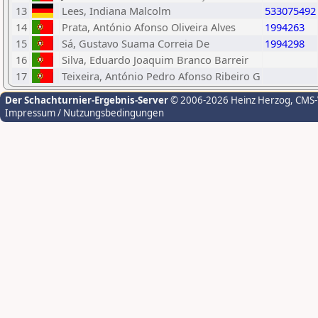
13
Lees, Indiana Malcolm
533075492
14
Prata, António Afonso Oliveira Alves
1994263
15
Sá, Gustavo Suama Correia De
1994298
16
Silva, Eduardo Joaquim Branco Barreir
17
Teixeira, António Pedro Afonso Ribeiro G
Der Schachturnier-Ergebnis-Server
© 2006-2026 Heinz Herzog
, CMS
Impressum / Nutzungsbedingungen