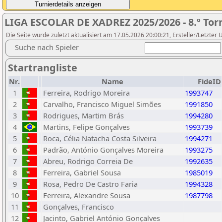
LIGA ESCOLAR DE XADREZ 2025/2026 - 8.º Torn
Die Seite wurde zuletzt aktualisiert am 17.05.2026 20:00:21, Ersteller/Letzter
Suche nach Spieler
Startrangliste
Nr.
Name
FideID
1
Ferreira, Rodrigo Moreira
1993747
2
Carvalho, Francisco Miguel Simões
1991850
3
Rodrigues, Martim Brás
1994280
4
Martins, Felipe Gonçalves
1993739
5
Roca, Célia Natacha Costa Silveira
1994271
6
Padrão, António Gonçalves Moreira
1993275
7
Abreu, Rodrigo Correia De
1992635
8
Ferreira, Gabriel Sousa
1985019
9
Rosa, Pedro De Castro Faria
1994328
10
Ferreira, Alexandre Sousa
1987798
11
Gonçalves, Francisco
12
Jacinto, Gabriel António Gonçalves