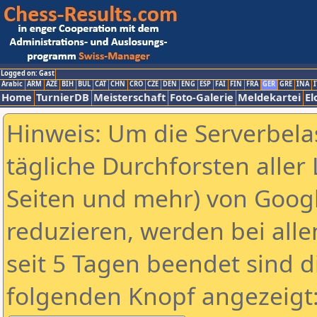
Logged on: Gast
Arabic
ARM
AZE
BIH
BUL
CAT
CHN
CRO
CZE
DEN
ENG
ESP
FAI
FIN
FRA
GER
GRE
INA
I
Home
TurnierDB
Meisterschaft
Foto-Galerie
Meldekartei
El
Hinweis: Um die Serverbela
tägliche Durchforsten aller 
Seiten und mehr) von Goog
reduzieren, werden bei alle
seit 5 Tagen beendet sind d
folgenden Knopf angezeigt