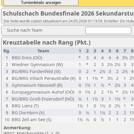
Schulschach Bundesfinale 2026 Sekundarstu
Die Seite wurde zuletzt aktualisiert am 24.05.2026 01:13:59, Ersteller: Dir. 
Suche nach Team
Kreuztabelle nach Rang (Pkt.)
Rg.
Team
1
2
3
4
5
6
7
8
1
BRG Enns (OÖ)
*
3
4
4
4
4
3½
2
2
Wiedner Gymnasium (W)
1
*
2
3
2½
2½
3
3
3
BG/BRG Fürstenfeld (St)
0
2
*
2½
3
2
2½
4
4
BG/BRG Villach Peraustraße (K)
0
1
1½
*
3½
2
1
2
5
Gymnasium Neusiedl (B)
0
1½
1
½
*
2½
3
4
6
Europagymnasium Auhof (OÖ)
0
1½
2
2
1½
*
2½
1
7
BG/BRG Groß-Enzersdorf (NÖ)
½
1
1½
3
1
1½
*
3
8
BRG Lienz (T)
1½
1
0
1½
0
2½
1
9
BG Dornbirn (V)
0
½
1
1½
2
2
2
1
10
BRG Zell am See (S)
1½
½
0
½
1
1
2
1
Anmerkung:
Wtg1: Matchpunkte (2, 1, 0)