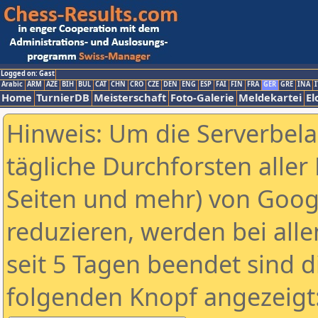
Logged on: Gast
Arabic
ARM
AZE
BIH
BUL
CAT
CHN
CRO
CZE
DEN
ENG
ESP
FAI
FIN
FRA
GER
GRE
INA
I
Home
TurnierDB
Meisterschaft
Foto-Galerie
Meldekartei
El
Hinweis: Um die Serverbel
tägliche Durchforsten aller 
Seiten und mehr) von Goog
reduzieren, werden bei alle
seit 5 Tagen beendet sind d
folgenden Knopf angezeigt