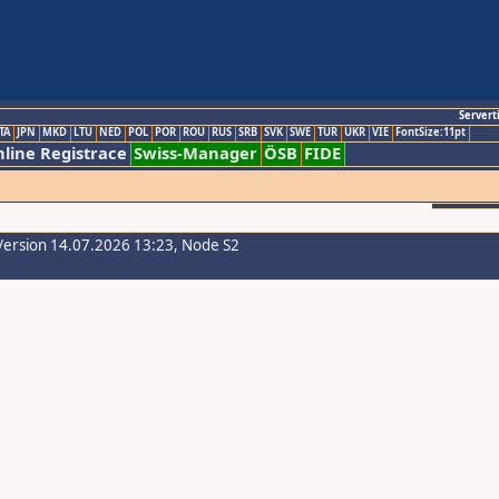
Servert
TA
JPN
MKD
LTU
NED
POL
POR
ROU
RUS
SRB
SVK
SWE
TUR
UKR
VIE
FontSize:11pt
line Registrace
Swiss-Manager
ÖSB
FIDE
Version 14.07.2026 13:23, Node S2