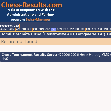
Logged on: Gast
Arabic
ARM
AZE
BIH
BUL
CAT
CHN
CRO
CZE
DEN
ENG
ESP
FAI
FIN
FRA
GER
GRE
INA
I
Domů
Databáze turnajů
Mistrovství AUT
Fotogalerie
FAQ
On
Record not found
Chess-Tournament-Results-Server
© 2006-2026 Heinz Herzog
, CMS-
tiráž