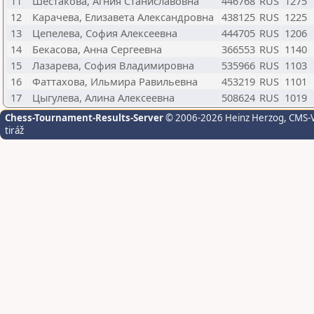
11
Шестакова, Агния Станиславовна
446768
RUS
1275
12
Карачева, Елизавета Александровна
438125
RUS
1225
13
Цепелева, София Алексеевна
444705
RUS
1206
14
Бекасова, Анна Сергеевна
366553
RUS
1140
15
Лазарева, София Владимировна
535966
RUS
1103
16
Фаттахова, Ильмира Равильевна
453219
RUS
1101
17
Цыгулева, Алина Алексеевна
508624
RUS
1019
Chess-Tournament-Results-Server
© 2006-2026 Heinz Herzog
, CMS-
tiráž