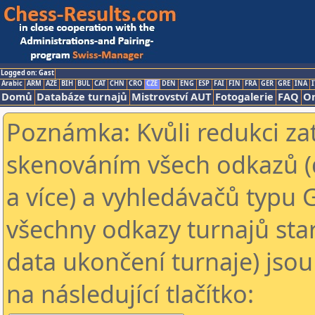
Logged on: Gast
Arabic
ARM
AZE
BIH
BUL
CAT
CHN
CRO
CZE
DEN
ENG
ESP
FAI
FIN
FRA
GER
GRE
INA
I
Domů
Databáze turnajů
Mistrovství AUT
Fotogalerie
FAQ
On
Poznámka: Kvůli redukci za
skenováním všech odkazů (
a více) a vyhledávačů typu 
všechny odkazy turnajů star
data ukončení turnaje) jsou
na následující tlačítko: