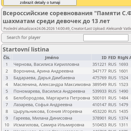
Всероссийские соревнования "Памяти С.Ф
шахматам среди девочек до 13 лет
Poslední aktualizace24.06.2026 14:00:49, Creator/Last Upload: Aleksandr Vatli
Search for player
Startovní listina
Čís.
Jméno
ID
FED
RtgN
1
Чернова, Василиса Кирилловна
351221
RUS
1693
2
Воронина, Арина Андреевна
347177
RUS
1601
3
Бадараева, Дарья Дамбаевна
475769
RUS
1524
4
Масленина, Александра Максимовна
389549
RUS
1523
5
Пономарева, Василиса Андреевна
539933
RUS
1490
6
Белобородова, Маргарита Петровна
500101
RUS
1484
7
Лазарева, Софья Андреевна
410147
RUS
1479
8
Цырульникова, Есения Игоревна
453220
RUS
1435
9
Гареева, Милана Динисовна
378901
RUS
1374
10
Исмагилова, Самира Ильмировна
510453
RUS
1311