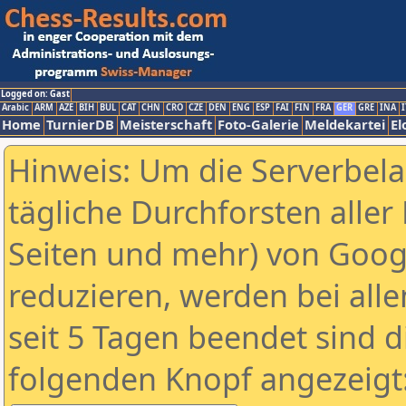
Logged on: Gast
Arabic
ARM
AZE
BIH
BUL
CAT
CHN
CRO
CZE
DEN
ENG
ESP
FAI
FIN
FRA
GER
GRE
INA
I
Home
TurnierDB
Meisterschaft
Foto-Galerie
Meldekartei
El
Hinweis: Um die Serverbel
tägliche Durchforsten aller 
Seiten und mehr) von Goog
reduzieren, werden bei alle
seit 5 Tagen beendet sind d
folgenden Knopf angezeigt