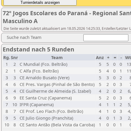
72º Jogos Escolares do Paraná - Regional San
Masculino A
Die Seite wurde zuletzt aktualisiert am 18.05.2026 14:25:33, Ersteller/Letzte
Suche nach Team
Endstand nach 5 Runden
Rg.
Snr
Team
Anz
+
=
-
Wt
1
2
C Mundial (Fco. Beltrão)
5
5
0
0
13
2
1
C Alfa (Fco. Beltrão)
5
4
0
1
11
3
3
CE Arnaldo Busato (Vere)
5
3
0
2
4
6
CE Pres. Vargas (Pinhal de São Bento)
5
2
0
3
5
4
CE Guilherme de Almeida (S. Izabel)
4
2
0
2
6
6
9
EE Santa Cruz (Capanema)
5
2
0
3
7
10
IFPR (Capanema)
4
1
1
2
5
8
7
CE Prof. Leo Flach (Fco. Beltrão)
4
1
0
3
4
9
5
CE Julio Giongo (Pranchita)
4
0
1
3
2
10
8
CE Santo Antão (Bela Vista da Caroba)
1
0
0
1