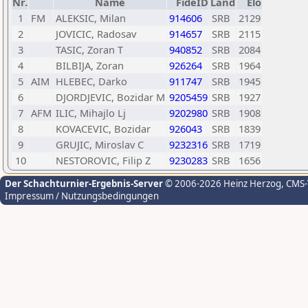
Nr.
Name
FideID
Land
Elo
1
FM
ALEKSIC, Milan
914606
SRB
2129
2
JOVICIC, Radosav
914657
SRB
2115
3
TASIC, Zoran T
940852
SRB
2084
4
BILBIJA, Zoran
926264
SRB
1964
5
AIM
HLEBEC, Darko
911747
SRB
1945
6
DJORDJEVIC, Bozidar M
9205459
SRB
1927
7
AFM
ILIC, Mihajlo Lj
9202980
SRB
1908
8
KOVACEVIC, Bozidar
926043
SRB
1839
9
GRUJIC, Miroslav C
9232316
SRB
1719
10
NESTOROVIC, Filip Z
9230283
SRB
1656
Der Schachturnier-Ergebnis-Server
© 2006-2026 Heinz Herzog
, CMS
Impressum / Nutzungsbedingungen