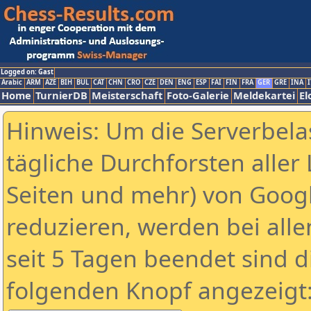
Logged on: Gast
Arabic
ARM
AZE
BIH
BUL
CAT
CHN
CRO
CZE
DEN
ENG
ESP
FAI
FIN
FRA
GER
GRE
INA
I
Home
TurnierDB
Meisterschaft
Foto-Galerie
Meldekartei
El
Hinweis: Um die Serverbela
tägliche Durchforsten aller 
Seiten und mehr) von Goog
reduzieren, werden bei alle
seit 5 Tagen beendet sind d
folgenden Knopf angezeigt