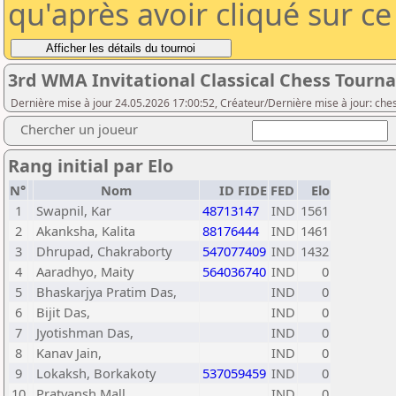
qu'après avoir cliqué sur c
3rd WMA Invitational Classical Chess Tour
Dernière mise à jour 24.05.2026 17:00:52, Créateur/Dernière mise à jour: ches
Chercher un joueur
Rang initial par Elo
N°
Nom
ID FIDE
FED
Elo
1
Swapnil, Kar
48713147
IND
1561
2
Akanksha, Kalita
88176444
IND
1461
3
Dhrupad, Chakraborty
547077409
IND
1432
4
Aaradhyo, Maity
564036740
IND
0
5
Bhaskarjya Pratim Das,
IND
0
6
Bijit Das,
IND
0
7
Jyotishman Das,
IND
0
8
Kanav Jain,
IND
0
9
Lokaksh, Borkakoty
537059459
IND
0
10
Pratyansh Mall,
IND
0