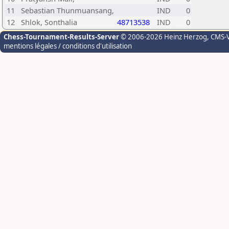
11
Sebastian Thunmuansang,
IND
0
12
Shlok, Sonthalia
48713538
IND
0
Chess-Tournament-Results-Server
© 2006-2026 Heinz Herzog
, CMS-
mentions légales / conditions d'utilisation