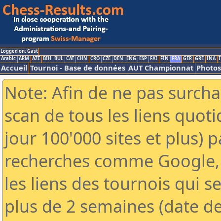
Logged on: Gast
Arabic
ARM
AZE
BIH
BUL
CAT
CHN
CRO
CZE
DEN
ENG
ESP
FAI
FIN
FRA
GER
GRE
INA
I
Accueil
Tournoi - Base de données
AUT Championnat
Photos
Note: Afin de ne pas surcha
scan de tous les liens quo
jour 100'000 sites et plus) 
recherches comme Google, 
les liens des tournois qui se
plus de 2 semaines (date de