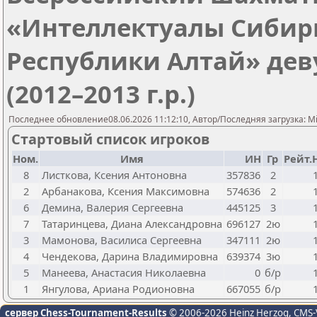
«Интеллектуалы Сибир
Республики Алтай» дев
(2012–2013 г.р.)
Последнее обновление08.06.2026 11:12:10, Автор/Последняя загрузка: Mik
Стартовый список игроков
Ном.
Имя
ИН
Гр
Рейт.
8
Листкова, Ксения Антоновна
357836
2
2
Арбанакова, Ксения Максимовна
574636
2
6
Демина, Валерия Сергеевна
445125
3
7
Татаринцева, Диана Александровна
696127
2ю
3
Мамонова, Василиса Сергеевна
347111
2ю
4
Чендекова, Дарина Владимировна
639374
3ю
5
Манеева, Анастасия Николаевна
0
б/р
1
Янгулова, Ариана Родионовна
667055
б/р
сервер Chess-Tournament-Results
© 2006-2026 Heinz Herzog
, CMS-