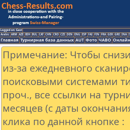
Logged on: Gast
Arabic
ARM
AZE
BIH
BUL
CAT
CHN
CRO
CZE
DEN
ENG
ESP
FAI
FIN
FRA
GER
GRE
INA
I
Главная
Турнирная база данных
AUT
Фото
ЧАВО
Онлайн
Примечание: Чтобы снизит
из-за ежедневного сканир
поисковыми системами ти
проч., все ссылки на тур
месяцев (с даты окончани
клика по данной кнопке :