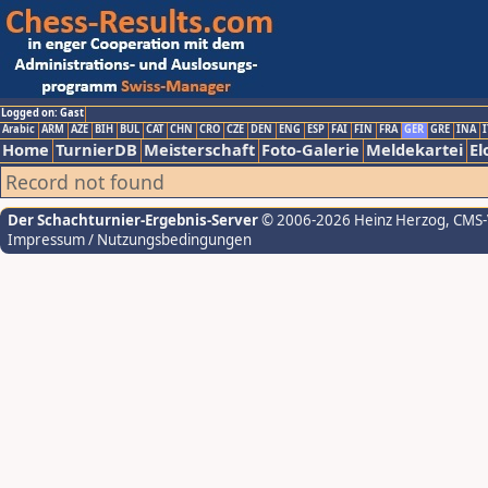
Logged on: Gast
Arabic
ARM
AZE
BIH
BUL
CAT
CHN
CRO
CZE
DEN
ENG
ESP
FAI
FIN
FRA
GER
GRE
INA
I
Home
TurnierDB
Meisterschaft
Foto-Galerie
Meldekartei
El
Record not found
Der Schachturnier-Ergebnis-Server
© 2006-2026 Heinz Herzog
, CMS
Impressum / Nutzungsbedingungen