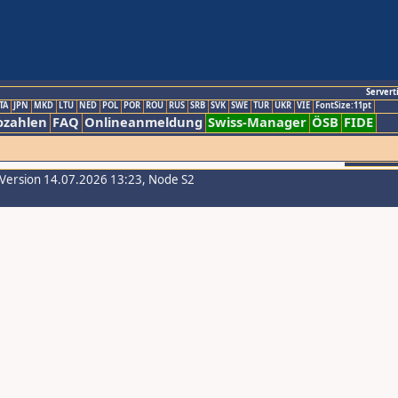
Servert
TA
JPN
MKD
LTU
NED
POL
POR
ROU
RUS
SRB
SVK
SWE
TUR
UKR
VIE
FontSize:11pt
ozahlen
FAQ
Onlineanmeldung
Swiss-Manager
ÖSB
FIDE
-Version 14.07.2026 13:23, Node S2