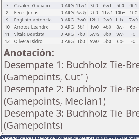
7
Cavaleri Giuliano
0
ARG
11w1
3b0
6w1
5b0
9b1
8
Feres Jonás
0
ARG
6w½
2b0
11w1
10b+
1b0
9
Fogliato Antonela
0
ARG
3w0
12b1
2w0
11b+
7w0
10
Arrotea Leandro
0
ARG
5b1
1w0
4b0
8w-
6b-
11
Vitale Bautista
0
ARG
7b0
5w½
8b0
9w-
-0
12
Olivera Isidro
0
ARG
1b0
9w0
5b0
6b-
-0
Anotación:
Desempate 1: Buchholz Tie-Bre
(Gamepoints, Cut1)
Desempate 2: Buchholz Tie-Bre
(Gamepoints, Median1)
Desempate 3: Buchholz Tie-Bre
(Gamepoints)
Servidor de Resultados de Torneos de Ajedrez
© 2006-2026 Heinz H