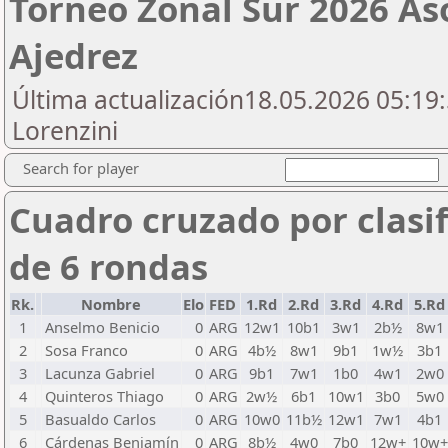
Torneo Zonal Sur 2026 As
Ajedrez
Última actualización18.05.2026 05:19:
Lorenzini
Search for player
Cuadro cruzado por clasif
de 6 rondas
Rk.
Nombre
Elo
FED
1.Rd
2.Rd
3.Rd
4.Rd
5.Rd
1
Anselmo Benicio
0
ARG
12w1
10b1
3w1
2b½
8w1
2
Sosa Franco
0
ARG
4b½
8w1
9b1
1w½
3b1
3
Lacunza Gabriel
0
ARG
9b1
7w1
1b0
4w1
2w0
4
Quinteros Thiago
0
ARG
2w½
6b1
10w1
3b0
5w0
5
Basualdo Carlos
0
ARG
10w0
11b½
12w1
7w1
4b1
6
Cárdenas Benjamín
0
ARG
8b½
4w0
7b0
12w+
10w+