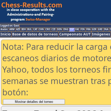
Logged on: Gast
Arabic
ARM
AZE
BIH
BUL
CAT
CHN
CRO
CZE
DEN
ENG
ESP
FAI
FIN
FRA
GER
GRE
INA
I
Inicio
Base de datos de torneos
Campeonato AUT
Imágenes
Nota: Para reducir la carga 
escaneos diarios de motor
Yahoo, todos los torneos f
semanas se muestran tras p
botón: