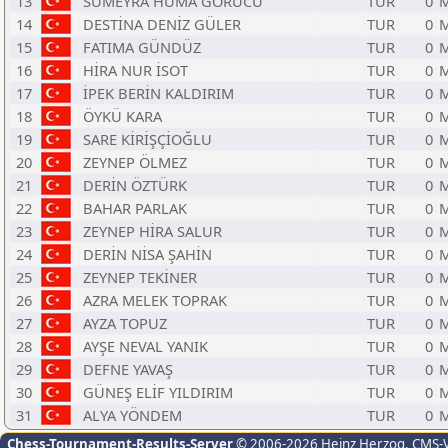
13
SÜMEYRA HÜMA GÖRÜCÜ
TUR
0
M
14
DESTİNA DENİZ GÜLER
TUR
0
M
15
FATIMA GÜNDÜZ
TUR
0
M
16
HİRA NUR İSOT
TUR
0
M
17
İPEK BERİN KALDIRIM
TUR
0
M
18
ÖYKÜ KARA
TUR
0
M
19
SARE KİRİŞÇİOĞLU
TUR
0
M
20
ZEYNEP ÖLMEZ
TUR
0
M
21
DERİN ÖZTÜRK
TUR
0
M
22
BAHAR PARLAK
TUR
0
M
23
ZEYNEP HİRA SALUR
TUR
0
M
24
DERİN NİSA ŞAHİN
TUR
0
M
25
ZEYNEP TEKİNER
TUR
0
M
26
AZRA MELEK TOPRAK
TUR
0
M
27
AYZA TOPUZ
TUR
0
M
28
AYŞE NEVAL YANIK
TUR
0
M
29
DEFNE YAVAŞ
TUR
0
M
30
GÜNEŞ ELİF YILDIRIM
TUR
0
M
31
ALYA YÖNDEM
TUR
0
M
Chess-Tournament-Results-Server
© 2006-2026 Heinz Herzog
, CMS-