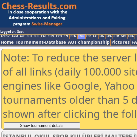
Logged on: Gast
Arabic
ARM
AZE
BIH
BUL
CAT
CHN
CRO
CZE
DEN
ENG
ESP
FAI
FIN
FRA
GER
GRE
INA
I
Home
Tournament-Database
AUT championship
Pictures
F
Note: To reduce the server 
of all links (daily 100.000 s
engines like Google, Yahoo a
tournaments older than 5 d
shown after clicking the fo
İSTANBUL OKUL SPOR KULÜPLERİ MALTEPE 