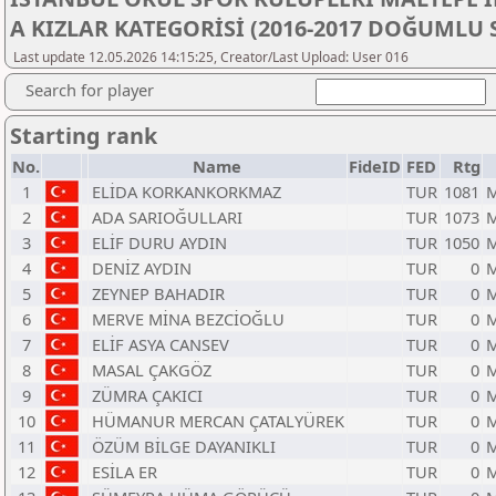
A KIZLAR KATEGORİSİ (2016-2017 DOĞUMLU
Last update 12.05.2026 14:15:25, Creator/Last Upload: User 016
Search for player
Starting rank
No.
Name
FideID
FED
Rtg
1
ELİDA KORKANKORKMAZ
TUR
1081
M
2
ADA SARIOĞULLARI
TUR
1073
M
3
ELİF DURU AYDIN
TUR
1050
M
4
DENİZ AYDIN
TUR
0
M
5
ZEYNEP BAHADIR
TUR
0
M
6
MERVE MİNA BEZCİOĞLU
TUR
0
M
7
ELİF ASYA CANSEV
TUR
0
M
8
MASAL ÇAKGÖZ
TUR
0
M
9
ZÜMRA ÇAKICI
TUR
0
M
10
HÜMANUR MERCAN ÇATALYÜREK
TUR
0
M
11
ÖZÜM BİLGE DAYANIKLI
TUR
0
M
12
ESİLA ER
TUR
0
M