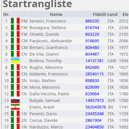
Startrangliste
Nr.
Name
FideID
Land
Elo
1
FM
Seresin, Francesco
886335
ITA
2312
2
FM
Bonagura, Stefano
816744
ITA
2244
3
FM
Olivetti, Davide
863220
ITA
2105
4
CM
Panjkovic, Aleksandar
918695
ITA
2006
5
CM
Bertani, Gianfranco
806480
ITA
1977
6
CN
De Vita, Gianni
804487
ITA
1972
7
Bodrov, Timofey
14131781
UKR
1934
8
CN
Buglisi, Massimo
842680
ITA
1927
9
CN
Addante, Francesco
28540115
ITA
1865
10
2N
Volpi, Matteo
898830
ITA
1858
11
CM
Mora, Massimo
829099
ITA
1856
12
1N
Dalla Vecchia, Paolo
829064
ITA
1780
13
Babjak, Samuel
14957973
SVK
1760
14
Erami, Arash
562043676
IRI
1741
15
1N
Pesenti, Dario
23435348
ITA
1729
16
2N
Casisa, Davide
2861904
ITA
1709
17
1N
Narduzzo, Marco
23404850
ITA
1692