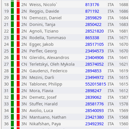
18
2N
Weiss, Nicolo`
813176
ITA
1688
19
2N
Reggio, Davide
871192
ITA
1686
20
1N
Demozzi, Daniel
2859829
ITA
1684
21
2N
Donini, Tanja
2850422
ITA
1683
22
2N
Agnoli, Tiziano
28521820
ITA
1681
23
2N
Rodella, Tommaso
865338
ITA
1671
24
2N
Egger, Jakob
28517105
ITA
1670
25
2N
Perfler, Georg
23494573
ITA
1670
26
1N
Gleridis, Alexandros
23404906
ITA
1641
27
CN
Terletskyi, Oleh Mykola
28574052
ITA
1621
28
2N
Gaudenzi, Federico
2894853
ITA
1619
29
3N
Mezini, Darli
23494972
ITA
1615
30
2N
Tabloner, Philipp
552015815
ITA
1615
31
2N
Mora, Flavia
2898247
ITA
1612
32
2N
Demetz, Josef
2839062
ITA
1587
33
3N
Stuffer, Harald
28581776
ITA
1578
34
3N
Avolio, Luca
28540093
ITA
1569
35
2N
Mantuano, Nathan
23421380
ITA
1568
36
3N
Nikafshan, Paya
23492392
ITA
1560