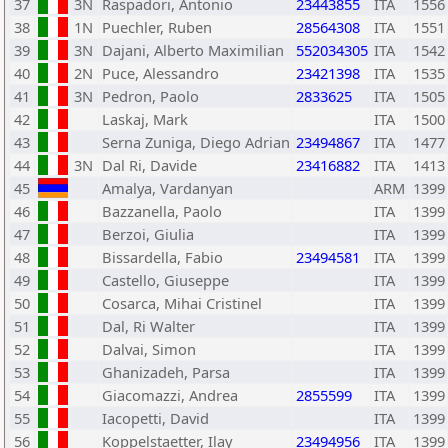
37
3N
Raspadori, Antonio
23443855
ITA
1556
38
1N
Puechler, Ruben
28564308
ITA
1551
39
3N
Dajani, Alberto Maximilian
552034305
ITA
1542
40
2N
Puce, Alessandro
23421398
ITA
1535
41
3N
Pedron, Paolo
2833625
ITA
1505
42
Laskaj, Mark
ITA
1500
43
Serna Zuniga, Diego Adrian
23494867
ITA
1477
44
3N
Dal Ri, Davide
23416882
ITA
1413
45
Amalya, Vardanyan
ARM
1399
46
Bazzanella, Paolo
ITA
1399
47
Berzoi, Giulia
ITA
1399
48
Bissardella, Fabio
23494581
ITA
1399
49
Castello, Giuseppe
ITA
1399
50
Cosarca, Mihai Cristinel
ITA
1399
51
Dal, Ri Walter
ITA
1399
52
Dalvai, Simon
ITA
1399
53
Ghanizadeh, Parsa
ITA
1399
54
Giacomazzi, Andrea
2855599
ITA
1399
55
Iacopetti, David
ITA
1399
56
Koppelstaetter, Ilay
23494956
ITA
1399