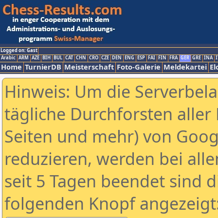
Logged on: Gast
Arabic
ARM
AZE
BIH
BUL
CAT
CHN
CRO
CZE
DEN
ENG
ESP
FAI
FIN
FRA
GER
GRE
INA
I
Home
TurnierDB
Meisterschaft
Foto-Galerie
Meldekartei
El
Hinweis: Um die Serverbel
tägliche Durchforsten aller 
Seiten und mehr) von Goog
reduzieren, werden bei alle
seit 5 Tagen beendet sind d
folgenden Knopf angezeigt