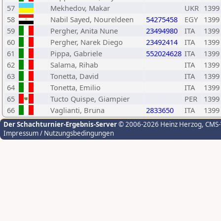
57
Mekhedov, Makar
UKR
1399
58
Nabil Sayed, Noureldeen
54275458
EGY
1399
59
Pergher, Anita Nune
23494980
ITA
1399
60
Pergher, Narek Diego
23492414
ITA
1399
61
Pippa, Gabriele
552024628
ITA
1399
62
Salama, Rihab
ITA
1399
63
Tonetta, David
ITA
1399
64
Tonetta, Emilio
ITA
1399
65
Tucto Quispe, Giampier
PER
1399
66
Vaglianti, Bruna
2833650
ITA
1399
Der Schachturnier-Ergebnis-Server
© 2006-2026 Heinz Herzog
, CMS
Impressum / Nutzungsbedingungen