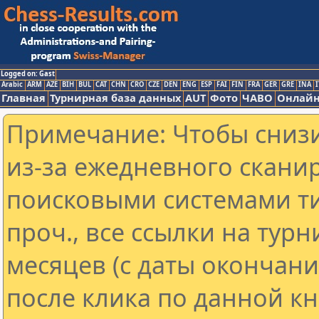
Logged on: Gast
Arabic
ARM
AZE
BIH
BUL
CAT
CHN
CRO
CZE
DEN
ENG
ESP
FAI
FIN
FRA
GER
GRE
INA
I
Главная
Турнирная база данных
AUT
Фото
ЧАВО
Онлайн
Примечание: Чтобы снизи
из-за ежедневного скани
поисковыми системами ти
проч., все ссылки на тур
месяцев (с даты окончан
после клика по данной кн