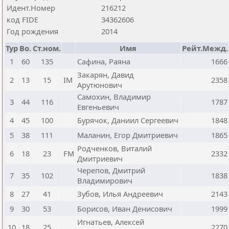
Идент.Номер
216212
код FIDE
34362606
Год рождения
2014
Тур
Bo.
Ст.ном.
Имя
Рейт.Межд.
1
60
135
Сафина, Раяна
1666
Закарян, Давид
2
13
15
IM
2358
Арутюнович
Самохин, Владимир
3
44
116
1787
Евгеньевич
4
45
100
Бурячок, Даниил Сергеевич
1848
5
38
111
Маланин, Егор Дмитриевич
1865
Родченков, Виталий
6
18
23
FM
2332
Дмитриевич
Черепов, Дмитрий
7
35
102
1838
Владимирович
8
27
41
Зубов, Илья Андреевич
2143
9
30
53
Борисов, Иван Денисович
1999
Игнатьев, Алексей
10
18
25
2270