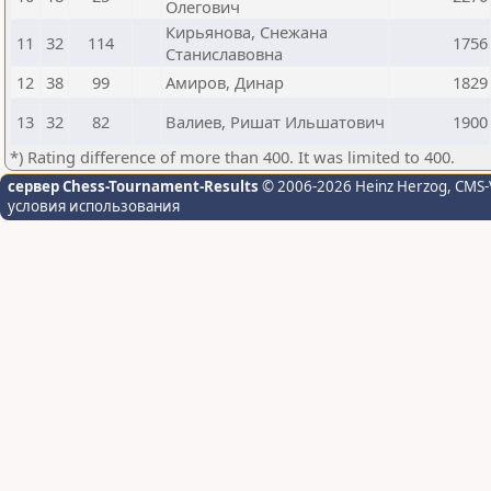
Олегович
Кирьянова, Снежана
11
32
114
1756
Станиславовна
12
38
99
Амиров, Динар
1829
13
32
82
Валиев, Ришат Ильшатович
1900
*) Rating difference of more than 400. It was limited to 400.
сервер Chess-Tournament-Results
© 2006-2026 Heinz Herzog
, CMS-
условия использования