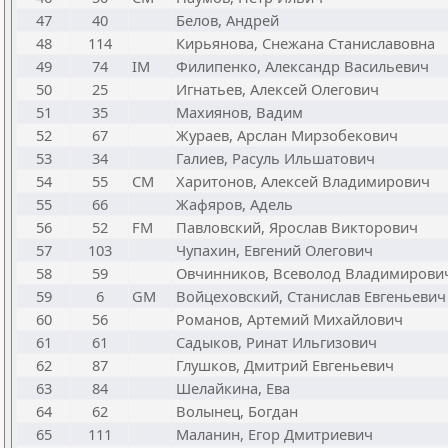
47
40
Белов, Андрей
48
114
Кирьянова, Снежана Станиславовна
49
74
IM
Филипенко, Александр Васильевич
50
25
Игнатьев, Алексей Олегович
51
35
Махиянов, Вадим
52
67
Жураев, Арслан Мирзобекович
53
34
Галиев, Расуль Ильшатович
54
55
CM
Харитонов, Алексей Владимирович
55
66
Жафяров, Адель
56
52
FM
Павловский, Ярослав Викторович
57
103
Чупахин, Евгений Олегович
58
59
Овчинников, Всеволод Владимирови
59
6
GM
Войцеховский, Станислав Евгеньевич
60
56
Романов, Артемий Михайлович
61
61
Садыков, Ринат Ильгизович
62
87
Глушков, Дмитрий Евгеньевич
63
84
Шелайкина, Ева
64
62
Волынец, Богдан
65
111
Маланин, Егор Дмитриевич