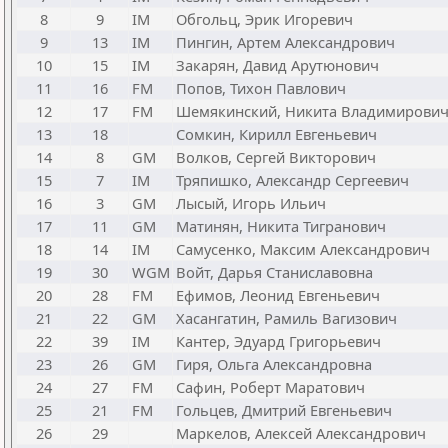
8
9
IM
Обгольц, Эрик Игоревич
9
13
IM
Пингин, Артем Александрович
10
15
IM
Закарян, Давид Арутюнович
11
16
FM
Попов, Тихон Павлович
12
17
FM
Шемякинский, Никита Владимирови
13
18
Сомкин, Кирилл Евгеньевич
14
8
GM
Волков, Сергей Викторович
15
7
IM
Тряпишко, Александр Сергеевич
16
3
GM
Лысый, Игорь Ильич
17
11
GM
Матинян, Никита Тигранович
18
14
IM
Самусенко, Максим Александрович
19
30
WGM
Войт, Дарья Станиславовна
20
28
FM
Ефимов, Леонид Евгеньевич
21
22
GM
Хасангатин, Рамиль Вагизович
22
39
IM
Кантер, Эдуард Григорьевич
23
26
GM
Гиря, Ольга Александровна
24
27
FM
Сафин, Роберт Маратович
25
21
FM
Гольцев, Дмитрий Евгеньевич
26
29
Маркелов, Алексей Александрович