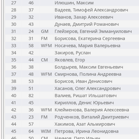
27
46
Илюшин, Максим
28
37
Вадеев, Тимофей Александрович
29
32
Иванов, Захар Алексеевич
30
43
Дунаев, Дмитрий Романович
31
24
GM
Глейзеров, Евгений Эммануилович
32
31
FM
Борисова, Екатерина Сергеевна
33
58
WFM
Носачева, Мария Валерьевна
34
42
Закиров, Руслан
35
44
CM
Яковлев, Егор
36
38
Болдырев, Максим Евгеньевич
37
48
WFM
Смирнова, Полина Андреевна
38
53
Борисов, Иван Денисович
39
51
Хасанов, Олег Александрович
40
82
Валиев, Ришат Ильшатович
41
45
Кириллов, Денис Юрьевич
42
36
WFM
Клейменова, Валерия Алексеевна
43
23
FM
Родченков, Виталий Дмитриевич
44
57
Хакимов, Азат Альмирович
45
64
WIM
Петрова, Ирина Леонидовна
46
50
CM
Наумов, Петр Ильич