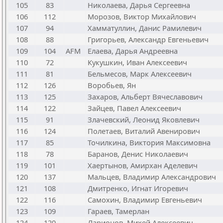
105
83
Николаева, Дарья Сергеевна
106
112
Морозов, Виктор Михайлович
107
94
Хамматуллин, Данис Рамилевич
108
88
Григорьев, Александр Евгеньевич
109
104
AFM
Елаева, Дарья Андреевна
110
72
Кукушкин, Иван Алексеевич
111
81
Бельмесов, Марк Алексеевич
112
126
Воробьев, Ян
113
125
Захаров, Альберт Вячеславович
114
122
Зайцев, Павел Алексеевич
115
91
Злачевский, Леонид Яковлевич
116
124
Полетаев, Виталий Авенирович
117
85
Точилкина, Виктория Максимовна
118
78
Баранов, Денис Николаевич
119
101
Хаертынов, Амирхан Аделевич
120
137
Мальцев, Владимир Александрович
121
108
Дмитренко, Игнат Игоревич
122
116
Самохин, Владимир Евгеньевич
123
109
Гараев, Тамерлан
124
120
Ларионов, Михей Алексеевич