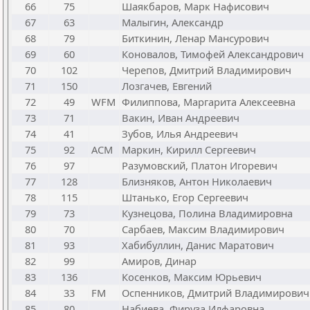
66
75
Шаякбаров, Марк Нафисович
67
63
Малыгин, Александр
68
79
Биткинин, Ленар Мансурович
69
60
Коновалов, Тимофей Александрович
70
102
Черепов, Дмитрий Владимирович
71
150
Лозгачев, Евгений
72
49
WFM
Филиппова, Маргарита Алексеевна
73
71
Вакин, Иван Андреевич
74
41
Зубов, Илья Андреевич
75
92
ACM
Маркин, Кирилл Сергеевич
76
97
Разумовский, Платон Игоревич
77
128
Близняков, Антон Николаевич
78
115
Штанько, Егор Сергеевич
79
73
Кузнецова, Полина Владимировна
80
70
Сарбаев, Максим Владимирович
81
93
Хабибуллин, Данис Маратович
82
99
Амиров, Динар
83
136
Косенков, Максим Юрьевич
84
33
FM
Оспенников, Дмитрий Владимирович
85
80
Набиева, Фируза Илфаровна