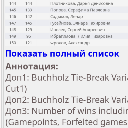
144
144
Плотникова, Дарья Денисовна
145
139
Попова, Серафима Павловна
146
142
Садыков, Ленар
147
145
Гусейнова, Элнара Тахировна
148
129
Иовлев, Сергей Андреевич
149
95
Ибрагимова, Лилия Гизаровна
150
121
Фролов, Александр
Показать полный список
Аннотация:
Доп1: Buchholz Tie-Break Vari
Cut1)
Доп2: Buchholz Tie-Break Vari
Доп3: Number of wins includi
(Gamepoints, Forfeited games