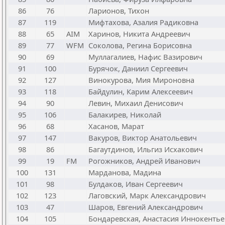
86
76
Ларионов, Тихон
87
119
Мифтахова, Азалия Радиковна
88
65
AIM
Харинов, Никита Андреевич
89
77
WFM
Соколова, Регина Борисовна
90
69
Муллагалиев, Нафис Вазирович
91
100
Бурячок, Даниил Сергеевич
92
127
Винокурова, Мия Мироновна
93
118
Байдулин, Карим Алексеевич
94
90
Левин, Михаил Денисович
95
106
Балакирев, Николай
96
68
Хасанов, Марат
97
147
Вакуров, Виктор Анатольевич
98
86
Багаутдинов, Ильгиз Исхакович
99
19
FM
Рогожников, Андрей Иванович
100
131
Марданова, Мадина
101
98
Булдаков, Иван Сергеевич
102
123
Лаговский, Марк Александрович
103
47
Шаров, Евгений Александрович
104
105
Бондаревская, Анастасия Иннокентье