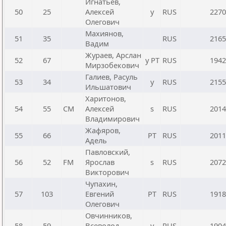
Игнатьев,
50
25
Алексей
y
RUS
2270
Олегович
Махиянов,
51
35
RUS
2165
Вадим
Жураев, Арслан
52
67
y РТ
RUS
1942
Мирзобекович
Галиев, Расуль
53
34
y
RUS
2155
Ильшатович
Харитонов,
54
55
CM
Алексей
s
RUS
2014
Владимирович
Жафяров,
55
66
РТ
RUS
2011
Адель
Павловский,
56
52
FM
Ярослав
s
RUS
2072
Викторович
Чупахин,
57
103
Евгений
РТ
RUS
1918
Олегович
Овчинников,
58
59
Всеволод
y
RUS
1904