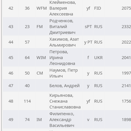
Клейменова,
42
36
WFM
Валерия
yf
FID
2075
Алексеевна
Родченков,
43
23
FM
Виталий
sРТ
RUS
2332
Дмитриевич
Хакимов, Азат
44
57
y РТ
RUS
2022
Альмирович
Петрова,
45
64
WIM
Ирина
f
UKR
2041
Леонидовна
Наумов, Петр
46
50
CM
y
RUS
1997
Ильич
47
40
Белов, Андрей
y
RUS
2141
Кирьянова,
48
114
Снежана
yf
RUS
1756
Станиславовна
Филипенко,
49
74
IM
Александр
v
RUS
1898
Васильевич