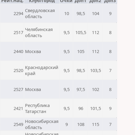
.
Рейт.Нац.
Клуб/Город
Очки
Доп1
Доп2
Доп3
Свердловская
2294
10
98,5
104
9
область
Челябинская
2517
9,5
105,5
112
8
область
2440
Москва
9,5
105
112
8
Краснодарский
2520
9,5
98,5
103,5
7
край
2527
Москва
9,5
97,5
102
8
Республика
2421
9,5
96
101,5
9
Татарстан
Новосибирская
2549
9
108
115
7
область
Новосибирская