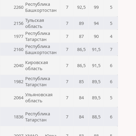
Республика
2260
7
92,5
99
5
Башкортостан
Тульская
2156
7
89
94
5
область
Республика
1977
7
87
90
4
Татарстан
Республика
2160
7
86,5
91,5
7
Башкортостан
Кировская
2040
7
86,5
91,5
6
область
Республика
1982
7
85
89,5
6
Татарстан
Ульяновская
2064
7
84
89,5
5
область
Республика
1836
7
84
88,5
6
Татарстан
2007
ХМАО — Югра
7
83
88
5