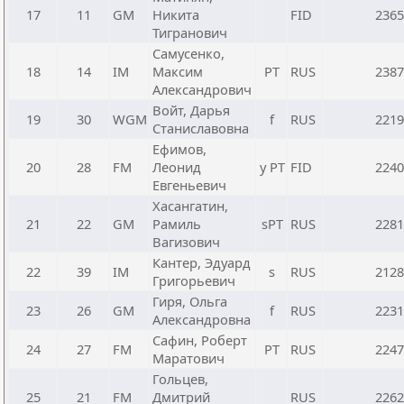
17
11
GM
Никита
FID
2365
Тигранович
Самусенко,
18
14
IM
Максим
РТ
RUS
2387
Александрович
Войт, Дарья
19
30
WGM
f
RUS
2219
Станиславовна
Ефимов,
20
28
FM
Леонид
y РТ
FID
2240
Евгеньевич
Хасангатин,
21
22
GM
Рамиль
sРТ
RUS
2281
Вагизович
Кантер, Эдуард
22
39
IM
s
RUS
2128
Григорьевич
Гиря, Ольга
23
26
GM
f
RUS
2231
Александровна
Сафин, Роберт
24
27
FM
РТ
RUS
2247
Маратович
Гольцев,
25
21
FM
Дмитрий
RUS
2262