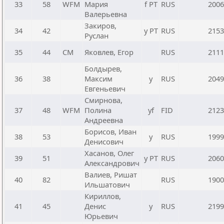
33
58
WFM
Мария
f РТ
RUS
2006
Валерьевна
Закиров,
34
42
y РТ
RUS
2153
Руслан
35
44
CM
Яковлев, Егор
RUS
2111
Болдырев,
36
38
Максим
y
RUS
2049
Евгеньевич
Смирнова,
37
48
WFM
Полина
yf
FID
2123
Андреевна
Борисов, Иван
38
53
y
RUS
1999
Денисович
Хасанов, Олег
39
51
y РТ
RUS
2060
Александрович
Валиев, Ришат
40
82
RUS
1900
Ильшатович
Кириллов,
41
45
Денис
y
RUS
2199
Юрьевич