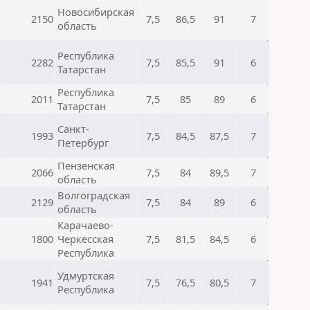
Новосибирская
2150
7,5
86,5
91
7
область
Республика
2282
7,5
85,5
91
6
Татарстан
Республика
2011
7,5
85
89
6
Татарстан
Санкт-
1993
7,5
84,5
87,5
7
Петербург
Пензенская
2066
7,5
84
89,5
7
область
Волгоградская
2129
7,5
84
89
6
область
Карачаево-
1800
Черкесская
7,5
81,5
84,5
6
Республика
Удмуртская
1941
7,5
76,5
80,5
7
Республика