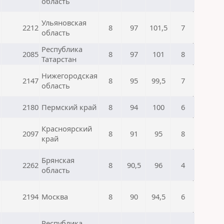
область
Ульяновская
2212
8
97
101,5
7
область
Республика
2085
8
97
101
8
Татарстан
Нижегородская
2147
8
95
99,5
7
область
2180
Пермский край
8
94
100
6
Красноярский
2097
8
91
95
8
край
Брянская
2262
8
90,5
96
4
область
2194
Москва
8
90
94,5
6
Республика