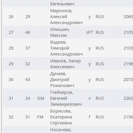
Евгеньевич
Маркелов,
26
29
Алексей
y
RUS
2060
Александрович
Илюшин,
27
46
sРТ
RUS
2105
Максим
Вадеев,
28
37
Тимофей
y
RUS
2103
Александрович
Иванов, Захар
29
32
y
RUS
2198
Алексеевич
Дунаев,
30
43
Дмитрий
y
RUS
2073
Романович
Глейзеров,
31
24
GM
Евгений
v
RUS
2262
Эммануилович
Борисова,
32
31
FM
Екатерина
f
RUS
2156
Сергеевна
Носачева,