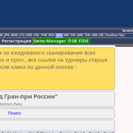
Servert
TA
JPN
MKD
LTU
NED
POL
POR
ROU
RUS
SRB
SVK
SWE
TUR
UKR
VIE
FontSize:11pt
 Регистрация
Swiss-Manager
ÖSB
FIDE
з-за ежедневного сканирования всех
o и проч., все ссылки на турниры старше
сле клика по данной кнопке :
д Гран-при России"
tarstan chess
Поиск