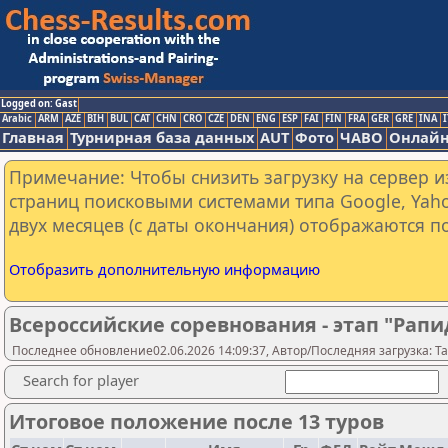
Logged on: Gast
Arabic
ARM
AZE
BIH
BUL
CAT
CHN
CRO
CZE
DEN
ENG
ESP
FAI
FIN
FRA
GER
GRE
INA
I
Главная
Турнирная база данных
AUT
Фото
ЧАВО
Онлайн
Примечание: Чтобы снизить загрузку на сервер и
страниц поисковыми системами типа Google, Yaho
двух месяцев (с даты окончания) отображаются по
Отобразить дополнительную информацию
Всероссийские соревнования - этап "Рапи
Последнее обновление02.06.2026 14:09:37, Автор/Последняя загрузка: Ta
Search for player
Итоговое положение после 13 туров