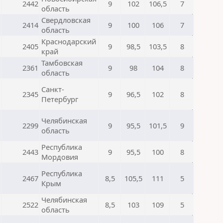
2442
9
102
106,5
7
область
Свердловская
2414
9
100
106
7
область
Краснодарский
2405
9
98,5
103,5
8
край
Тамбовская
2361
9
98
104
8
область
Санкт-
2345
9
96,5
102
8
Петербург
Челябинская
2299
9
95,5
101,5
9
область
Республика
2443
9
95,5
100
8
Мордовия
Республика
2467
8,5
105,5
111
5
Крым
Челябинская
2522
8,5
103
109
5
область