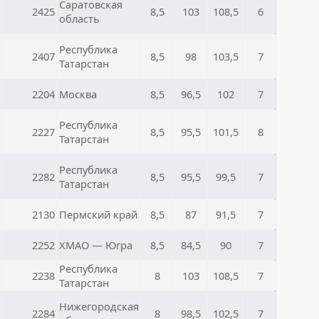
Саратовская
2425
8,5
103
108,5
6
область
Республика
2407
8,5
98
103,5
7
Татарстан
2204
Москва
8,5
96,5
102
7
Республика
2227
8,5
95,5
101,5
8
Татарстан
Республика
2282
8,5
95,5
99,5
7
Татарстан
2130
Пермский край
8,5
87
91,5
7
2252
ХМАО — Югра
8,5
84,5
90
7
Республика
2238
8
103
108,5
7
Татарстан
Нижегородская
2284
8
98,5
102,5
7