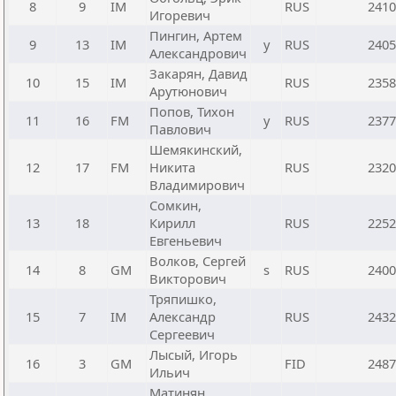
8
9
IM
RUS
2410
Игоревич
Пингин, Артем
9
13
IM
y
RUS
2405
Александрович
Закарян, Давид
10
15
IM
RUS
2358
Арутюнович
Попов, Тихон
11
16
FM
y
RUS
2377
Павлович
Шемякинский,
12
17
FM
Никита
RUS
2320
Владимирович
Сомкин,
13
18
Кирилл
RUS
2252
Евгеньевич
Волков, Сергей
14
8
GM
s
RUS
2400
Викторович
Тряпишко,
15
7
IM
Александр
RUS
2432
Сергеевич
Лысый, Игорь
16
3
GM
FID
2487
Ильич
Матинян,