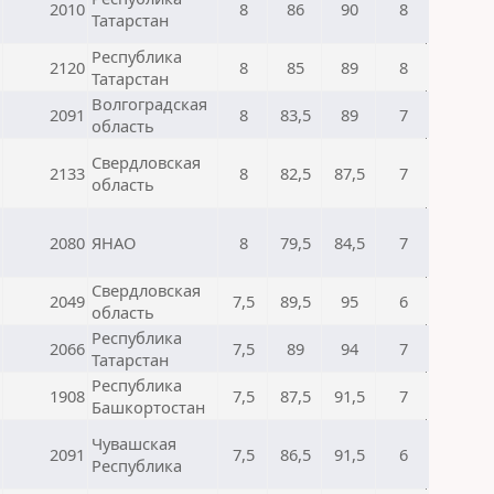
2010
8
86
90
8
Татарстан
Республика
2120
8
85
89
8
Татарстан
Волгоградская
2091
8
83,5
89
7
область
Свердловская
2133
8
82,5
87,5
7
область
2080
ЯНАО
8
79,5
84,5
7
Свердловская
2049
7,5
89,5
95
6
область
Республика
2066
7,5
89
94
7
Татарстан
Республика
1908
7,5
87,5
91,5
7
Башкортостан
Чувашская
2091
7,5
86,5
91,5
6
Республика