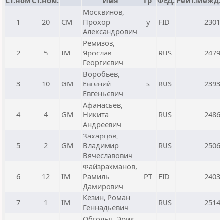
Ст.ном
Ст.ном.
Имя
Гр
ФЕД.
Рейт.Межд
Москвинов,
1
20
CM
Прохор
y
FID
2301
Александрович
Ремизов,
2
5
IM
Ярослав
RUS
2479
Георгиевич
Воробьев,
3
10
GM
Евгений
s
RUS
2393
Евгеньевич
Афанасьев,
4
4
GM
Никита
RUS
2486
Андреевич
Захарцов,
5
2
GM
Владимир
RUS
2506
Вячеславович
Файзрахманов,
6
12
IM
Рамиль
РТ
FID
2403
Дамирович
Кезин, Роман
7
1
IM
RUS
2514
Геннадьевич
Обгольц, Эрик