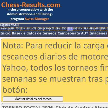
Logged on: Gast
Arabic
ARM
AZE
BIH
BUL
CAT
CHN
CRO
CZE
DEN
ENG
ESP
FAI
FIN
FRA
GER
GRE
INA
I
Inicio
Base de datos de torneos
Campeonato AUT
Imágenes
Nota: Para reducir la carga 
escaneos diarios de motor
Yahoo, todos los torneos f
semanas se muestran tras p
botón:
TORNEO SOCIAL 2026- Club de Ajedrez Aten