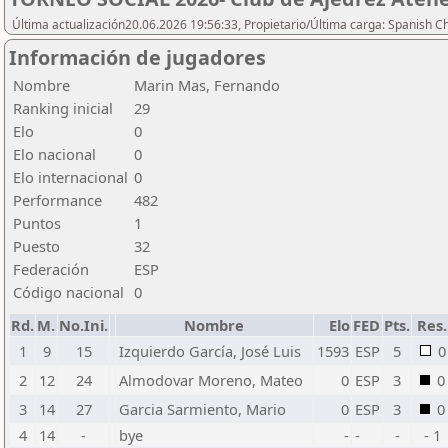
Última actualización20.06.2026 19:56:33, Propietario/Última carga: Spanish C
Información de jugadores
Nombre
Marin Mas, Fernando
Ranking inicial
29
Elo
0
Elo nacional
0
Elo internacional
0
Performance
482
Puntos
1
Puesto
32
Federación
ESP
Código nacional
0
Rd.
M.
No.Ini.
Nombre
Elo
FED
Pts.
Res.
1
9
15
Izquierdo García, José Luis
1593
ESP
5
0
2
12
24
Almodovar Moreno, Mateo
0
ESP
3
0
3
14
27
Garcia Sarmiento, Mario
0
ESP
3
0
4
14
-
bye
-
-
-
- 1