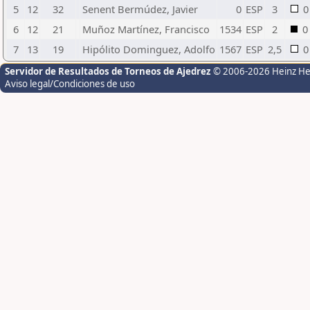
5
12
32
Senent Bermúdez, Javier
0
ESP
3
0
6
12
21
Muñoz Martínez, Francisco
1534
ESP
2
0
7
13
19
Hipólito Dominguez, Adolfo
1567
ESP
2,5
0
Servidor de Resultados de Torneos de Ajedrez
© 2006-2026 Heinz H
Aviso legal/Condiciones de uso