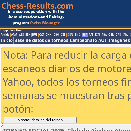
Logged on: Gast
Arabic
ARM
AZE
BIH
BUL
CAT
CHN
CRO
CZE
DEN
ENG
ESP
FAI
FIN
FRA
GER
GRE
INA
I
Inicio
Base de datos de torneos
Campeonato AUT
Imágenes
Nota: Para reducir la carga 
escaneos diarios de motor
Yahoo, todos los torneos f
semanas se muestran tras p
botón:
TORNEO SOCIAL 2026- Club de Ajedrez Aten