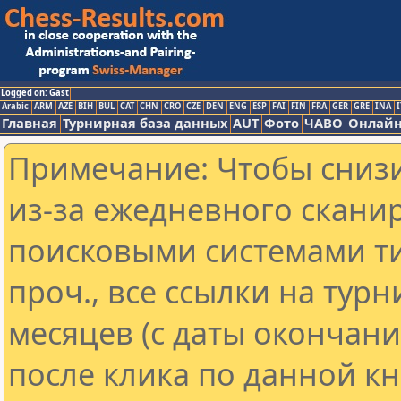
Logged on: Gast
Arabic
ARM
AZE
BIH
BUL
CAT
CHN
CRO
CZE
DEN
ENG
ESP
FAI
FIN
FRA
GER
GRE
INA
I
Главная
Турнирная база данных
AUT
Фото
ЧАВО
Онлайн
Примечание: Чтобы снизи
из-за ежедневного скани
поисковыми системами ти
проч., все ссылки на тур
месяцев (с даты окончан
после клика по данной кн