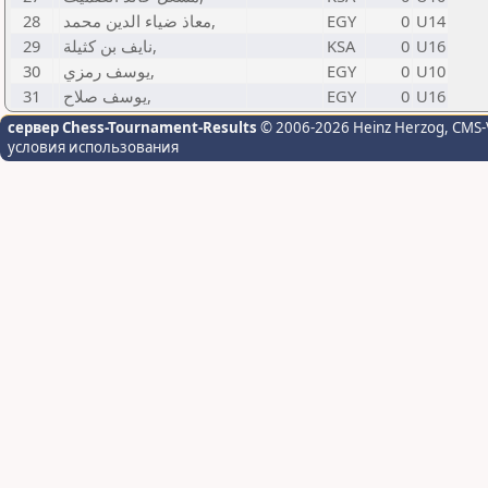
28
معاذ ضياء الدين محمد,
EGY
0
U14
29
نايف بن كثيلة,
KSA
0
U16
30
يوسف رمزي,
EGY
0
U10
31
يوسف صلاح,
EGY
0
U16
сервер Chess-Tournament-Results
© 2006-2026 Heinz Herzog
, CMS-
условия использования