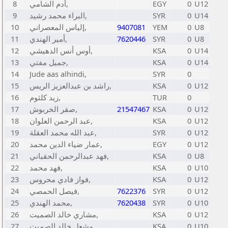
8
أدم الشامي,
EGY
0
U12
9
البراء محمد رشيد,
SYR
0
U14
10
إلياس المعصراني,
9407081
YEM
0
U8
11
أمير الهندي,
7620446
SYR
0
U8
12
أوس أنس الدهيشي,
KSA
0
U14
13
جميل مفتي,
KSA
0
U14
14
Jude aas alhindi,
SYR
0
15
راشد بن عبدالعزيز الريس,
KSA
0
U12
16
زيد كلثوم,
TUR
0
17
صقر الخربوش,
21547467
KSA
0
U12
18
عبد الرحمن العلوان,
KSA
0
U12
19
عبد الله محمد العقلة,
SYR
0
U12
20
عمار ضياء الدين محمد,
EGY
0
U12
21
فهد عبدالرحمن الحقباني,
KSA
0
U8
22
فهد محمد,
KSA
0
U10
23
فواز فادي محروس,
KSA
0
U12
24
فيصل الحمصي,
7622376
SYR
0
U12
25
محمد الهندي,
7620438
SYR
0
U10
26
مشاري خالد الصميت,
KSA
0
U12
27
مشعل خالد الصميت,
KSA
0
U10