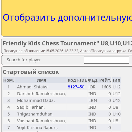
Отобразить дополнительну
Friendly Kids Chess Tournament" U8,U10,U1
Последнее обновление15.05.2026 18:23:32, Автор/Последняя загрузка: FA Y
Search for player
Стартовый список
Ном.
Имя
код FIDE
ФЕД.
Рейт.
Тип
1
Ahmad, Shtaiwi
8127450
JOR
1606
U12
2
Darshith Ramakrishnan,
IND
0
U12
3
Mohammad Dada,
LBN
0
U12
4
Saqib Farhan,
IND
0
U8
5
Thigazhamduhan,
IND
0
U10
6
Vaishant Ramakrishnan,
IND
0
U8
7
Yojit Krishna Rapuri,
IND
0