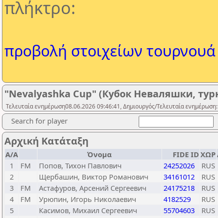
πλήκτρο:
προβολή στοιχείων τουρνουά
"Nevalyashka Cup" (Кубок Неваляшки, тур
Τελευταία ενημέρωση08.06.2026 09:46:41, Δημιουργός/Τελευταία ενημέρωση:
Search for player
Αρχική Κατάταξη
Α/Α
Όνομα
FIDE ID
ΧΩΡ
1
FM
Попов, Тихон Павлович
24252026
RUS
2
Щербашин, Виктор Романович
34161012
RUS
3
FM
Астафуров, Арсений Сергеевич
24175218
RUS
4
FM
Урюпин, Игорь Николаевич
4182529
RUS
5
Касимов, Михаил Сергеевич
55704603
RUS