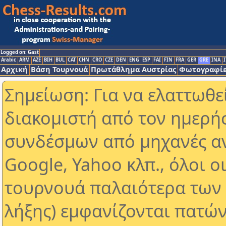
Logged on: Gast
Arabic
ARM
AZE
BIH
BUL
CAT
CHN
CRO
CZE
DEN
ENG
ESP
FAI
FIN
FRA
GER
GRE
INA
I
Αρχική
Βάση Τουρνουά
Πρωτάθλημα Αυστρίας
Φωτογραφίε
Σημείωση: Για να ελαττωθε
διακομιστή από τον ημερή
συνδέσμων από μηχανές α
Google, Yahoo κλπ., όλοι ο
τουρνουά παλαιότερα των 
λήξης) εμφανίζονται πατών