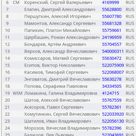
6
CM
Коренский, Сергей Валерьевич
4169999
RUS
7
Елагин, Дмитрий Александрович
55628800
RUS
8
Першуткин, Алексей Игоревич
55607780
RUS
9
Мамонтов, Александр Сергеевич
55681328
RUS
10
Папихин, Платон Михайлович
55759661
RUS
11
Щербашин, Роман Александрович
24196959
RUS
12
Бондарев, Артём Андреевич
55704557
RUS
13
Верхов, Александр Вячеславович
540000311
RUS
14
Комиссаров, Матвей Сергеевич
55630472
RUS
15
Есипов, Виктор Николаевич
522075909
RUS
16
Касимов, Тимофей Сергеевич
522068007
RUS
17
Энговатов, Дмитрий Вячеславович
55630278
RUS
18
Попова, Серафима Павловна
34334505
RUS
19
WIM
Ломакина, Галина Владимировна
4124715
RUS
20
Шатов, Алексей Вячеславович
55767559
RUS
21
Асесоров, Павел Сергеевич
55782361
RUS
22
Хомутинкин, Сергей Вячеславович
522033920
RUS
23
Шатилов, Иван Владимирович
522056130
RUS
24
Морозов, Вячеслав Владимирович
55782396
RUS
25
Балашов, Лев Львович
522043691
RUS