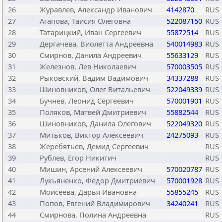
26
Журавлев, Александр Иванович
4142870
RUS
27
Агапова, Таисия Олеговна
522087150
RUS
28
Татарицкий, Иван Сергеевич
55872514
RUS
29
Дергачева, Виолетта Андреевна
540014983
RUS
30
Смирнов, Данила Андреевич
55633129
RUS
31
Железнов, Лев Николаевич
570003505
RUS
32
Рыковский, Вадим Вадимович
34337288
RUS
33
Шиновников, Олег Витальевич
522049339
RUS
34
Бучнев, Леонид Сергеевич
570001901
RUS
35
Поляков, Матвей Дмитриевич
55882544
RUS
36
Шиновников, Данила Олегович
522049320
RUS
37
Митьков, Виктор Алексеевич
24275093
RUS
38
Жеребятьев, Демид Сергеевич
RUS
39
Рублев, Егор Никитич
RUS
40
Мишин, Арсений Алексеевич
570020787
RUS
41
Лукьяненко, Фёдор Дмитриевич
570001928
RUS
42
Моисеева, Дарья Ивановна
55855245
RUS
43
Попов, Евгений Владимирович
34240241
RUS
44
Смирнова, Полина Андреевна
RUS