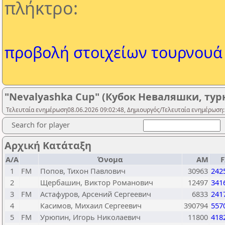
πλήκτρο:
προβολή στοιχείων τουρνουά
"Nevalyashka Cup" (Кубок Неваляшки, тур
Τελευταία ενημέρωση08.06.2026 09:02:48, Δημιουργός/Τελευταία ενημέρωση:
Search for player
Αρχική Κατάταξη
Α/Α
Όνομα
ΑΜ
F
1
FM
Попов, Тихон Павлович
30963
242
2
Щербашин, Виктор Романович
12497
341
3
FM
Астафуров, Арсений Сергеевич
6833
241
4
Касимов, Михаил Сергеевич
390794
557
5
FM
Урюпин, Игорь Николаевич
11800
418