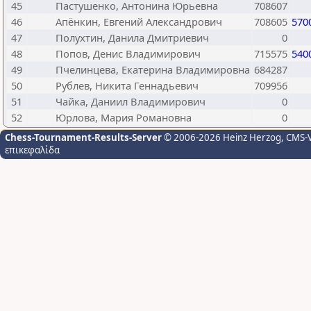
45
Пастушенко, Антонина Юрьевна
708607
46
Апёнкин, Евгений Александрович
708605
570
47
Полухтин, Данила Дмитриевич
0
48
Попов, Денис Владимирович
715575
540
49
Пчелинцева, Екатерина Владимировна
684287
50
Рублев, Никита Геннадьевич
709956
51
Чайка, Даниил Владимирович
0
52
Юрлова, Мария Романовна
0
Chess-Tournament-Results-Server
© 2006-2026 Heinz Herzog
, CMS-
επικεφαλίδα