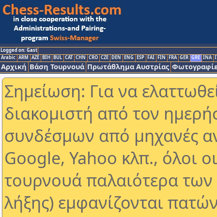
Logged on: Gast
Arabic
ARM
AZE
BIH
BUL
CAT
CHN
CRO
CZE
DEN
ENG
ESP
FAI
FIN
FRA
GER
GRE
INA
I
Αρχική
Βάση Τουρνουά
Πρωτάθλημα Αυστρίας
Φωτογραφίε
Σημείωση: Για να ελαττωθε
διακομιστή από τον ημερή
συνδέσμων από μηχανές α
Google, Yahoo κλπ., όλοι ο
τουρνουά παλαιότερα των 
λήξης) εμφανίζονται πατών