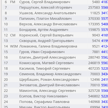
6
FM
Суров, Сергей Владимирович
5480
418
7
Першуткин, Алексей Игоревич
257583
556
8
Ушаков, Александр Анатольевич
11825
341
9
Папихин, Платон Михайлович
370330
557
10
Верхов, Александр Вячеславович
173395
540
11
Бондарев, Артём Андреевич
159875
557
12
CM
Коренский, Сергей Валерьевич
9043
416
13
Скворцов, Андрей Григорьевич
5474
419
14
WIM
Ломакина, Галина Владимировна
9521
412
15
Гуров, Иван Серафимович
7881
441
16
Елагин, Дмитрий Александрович
280740
556
17
Комиссаров, Матвей Сергеевич
246819
556
18
Касимов, Тимофей Сергеевич
407235
522
19
Семенов, Владимир Александрович
70003
343
20
Щербашин, Роман Александрович
12496
241
21
Энговатов, Дмитрий Вячеславович
70010
556
22
Мамонтов, Александр Сергеевич
325728
556
23
Есипов, Виктор Николаевич
546802
522
24
Попова, Серафима Павловна
140968
343
25
Мишин, Виктор Анатольевич
69994
241