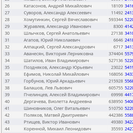
26
Катасонов, Андрей Михайлович
18109
341
27
Суворов, Александр Алексеевич
11492
241
28
Хомутинкин, Сергей Вячеславович
593344
522
29
Журавлев, Александр Иванович
8300
414
30
Шлычков, Сергей Анатольевич
27138
341
31
Агапов, Юрий Николаевич
6646
241
32
Алпацкий, Сергей Александрович
6717
341
33
Аванесян, Виктория Лерниковна
374404
557
34
Шатилов, Иван Владимирович
527136
522
35
Поздняков, Александр Юрьевич
23022
541
36
Ефимов, Николай Михайлович
168056
343
37
Горбунов, Юрий Аркадьевич
215928
556
38
Балашов, Лев Львович
605755
522
39
Пчелинцев, Алексей Владимирович
69998
441
40
Дергачева, Виолетта Андреевна
638950
540
41
Шиновников, Олег Витальевич
510750
522
42
Поляков, Матвей Дмитриевич
442386
558
43
Ртищев, Виктор Иванович
49380
342
44
Коренной, Михаил Леонидович
35593
242