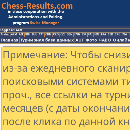
Logged on: Gast
Arabic
ARM
AZE
BIH
BUL
CAT
CHN
CRO
CZE
DEN
ENG
ESP
FAI
FIN
FRA
GER
GRE
INA
I
Главная
Турнирная база данных
AUT
Фото
ЧАВО
Онлайн
Примечание: Чтобы снизи
из-за ежедневного скани
поисковыми системами ти
проч., все ссылки на тур
месяцев (с даты окончан
после клика по данной кн