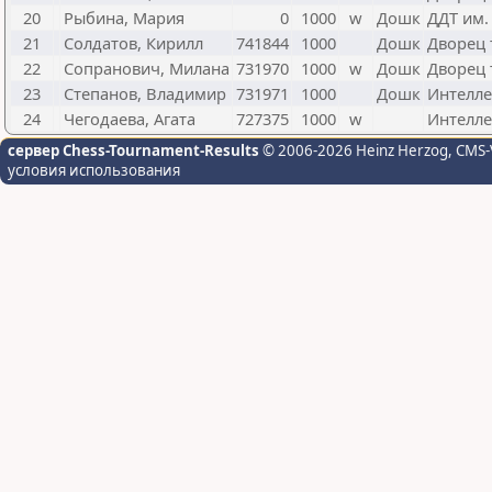
20
Рыбина, Мария
0
1000
w
Дошк
ДДТ им. 
21
Солдатов, Кирилл
741844
1000
Дошк
Дворец 
22
Сопранович, Милана
731970
1000
w
Дошк
Дворец 
23
Степанов, Владимир
731971
1000
Дошк
Интелле
24
Чегодаева, Агата
727375
1000
w
Интелле
сервер Chess-Tournament-Results
© 2006-2026 Heinz Herzog
, CMS-
условия использования