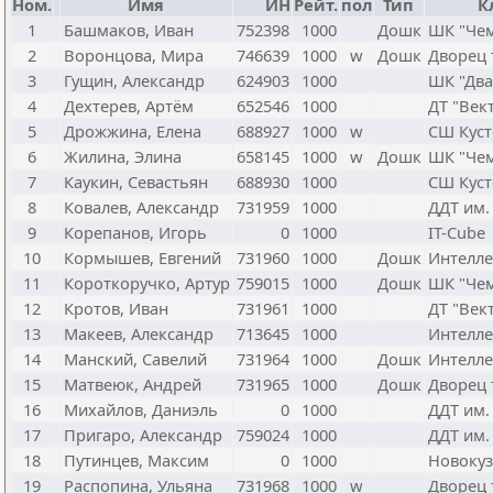
Ном.
Имя
ИН
Рейт.
пол
Тип
К
1
Башмаков, Иван
752398
1000
Дошк
ШК "Чем
2
Воронцова, Мира
746639
1000
w
Дошк
Дворец 
3
Гущин, Александр
624903
1000
ШК "Два
4
Дехтерев, Артём
652546
1000
ДТ "Век
5
Дрожжина, Елена
688927
1000
w
СШ Куст
6
Жилина, Элина
658145
1000
w
Дошк
ШК "Чем
7
Каукин, Севастьян
688930
1000
СШ Куст
8
Ковалев, Александр
731959
1000
ДДТ им. 
9
Корепанов, Игорь
0
1000
IT-Cube
10
Кормышев, Евгений
731960
1000
Дошк
Интелле
11
Короткоручко, Артур
759015
1000
Дошк
ШК "Чем
12
Кротов, Иван
731961
1000
ДТ "Век
13
Макеев, Александр
713645
1000
Интелле
14
Манский, Савелий
731964
1000
Дошк
Интелле
15
Матвеюк, Андрей
731965
1000
Дошк
Дворец 
16
Михайлов, Даниэль
0
1000
ДДТ им. 
17
Пригаро, Александр
759024
1000
ДДТ им. 
18
Путинцев, Максим
0
1000
Новоку
19
Распопина, Ульяна
731968
1000
w
Дворец 