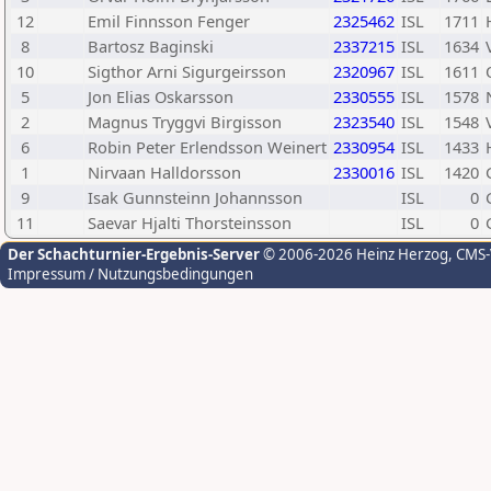
12
Emil Finnsson Fenger
2325462
ISL
1711
8
Bartosz Baginski
2337215
ISL
1634
10
Sigthor Arni Sigurgeirsson
2320967
ISL
1611
5
Jon Elias Oskarsson
2330555
ISL
1578
2
Magnus Tryggvi Birgisson
2323540
ISL
1548
6
Robin Peter Erlendsson Weinert
2330954
ISL
1433
1
Nirvaan Halldorsson
2330016
ISL
1420
9
Isak Gunnsteinn Johannsson
ISL
0
11
Saevar Hjalti Thorsteinsson
ISL
0
Der Schachturnier-Ergebnis-Server
© 2006-2026 Heinz Herzog
, CMS
Impressum / Nutzungsbedingungen