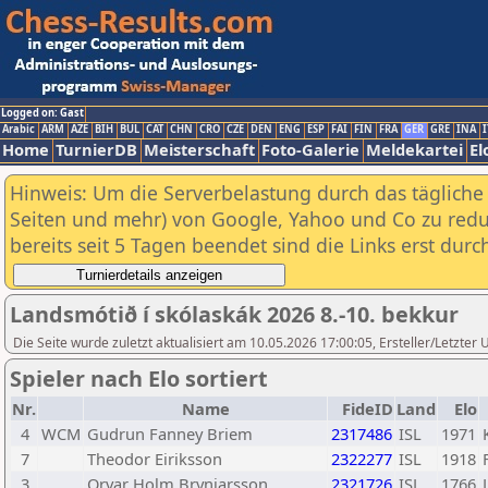
Logged on: Gast
Arabic
ARM
AZE
BIH
BUL
CAT
CHN
CRO
CZE
DEN
ENG
ESP
FAI
FIN
FRA
GER
GRE
INA
I
Home
TurnierDB
Meisterschaft
Foto-Galerie
Meldekartei
El
Hinweis: Um die Serverbelastung durch das tägliche D
Seiten und mehr) von Google, Yahoo und Co zu reduz
bereits seit 5 Tagen beendet sind die Links erst dur
Landsmótið í skólaskák 2026 8.-10. bekkur
Die Seite wurde zuletzt aktualisiert am 10.05.2026 17:00:05, Ersteller/Letzter
Spieler nach Elo sortiert
Nr.
Name
FideID
Land
Elo
4
WCM
Gudrun Fanney Briem
2317486
ISL
1971
7
Theodor Eiriksson
2322277
ISL
1918
3
Orvar Holm Brynjarsson
2321726
ISL
1766