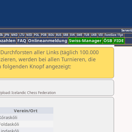
Servert
TA
JPN
MKD
LTU
NED
POL
POR
ROU
RUS
SRB
SVK
SWE
TUR
UKR
VIE
FontSize:11pt
ozahlen
FAQ
Onlineanmeldung
Swiss-Manager
ÖSB
FIDE
urchforsten aller Links (täglich 100.000
ieren, werden bei allen Turnieren, die
ch folgenden Knopf angezeigt:
 Upload: Icelandic Chess Federation
Verein/Ort
Kóraskóli
Foldaskóli
Lindaskóli