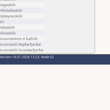
Hagaskóli
Víðistaðaskóli
Oddeyrarskóli
NÚ
Vallaskóli
Húnaskóli
Grunnskólinn á Ísafirði
Grunnskóli Reyðarfjarðar
Grunnskóli Grundarfjarðar
-Version 14.07.2026 13:23, Node S2