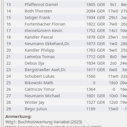
13
Pfaffenrot Daniel
1805
GER
9s1
8w
14
Roth Thorsten
2084
GER
17w0
27
15
Seliger Frank
1934
GER
29s1
2w
16
Fortenbacher Florian
1822
GER
7w0
26
17
Kleinelümern Kevin
1752
GER
14s1
10
18
Kandler Pascal
1878
GER
25w1
5s
19
Neumann Ekkehard,Dr.
1873
GER
1w0
28
20
Kandler Philipp
1783
GER
5w0
25
21
Lamelza Tomas
1712
GER
8s0
9w
22
Debus Ilja
1834
GER
2s0
24
23
Bergstraeßer Axel,Dr.
1617
GER
6w0
3s
24
Schubert Lukas
1560
11w0
22
25
Bikowski Matti
0
18s0
20
26
Calmicov Timur
1364
-0
16
27
Neumann Michael
1601
GER
10s0
14
28
Winter Jay
1527
GER
12s0
19
29
Begic Julius
1189
15w0
-1
Anmerkung:
Wtg1: Buchholzwertung Variabel (2023)