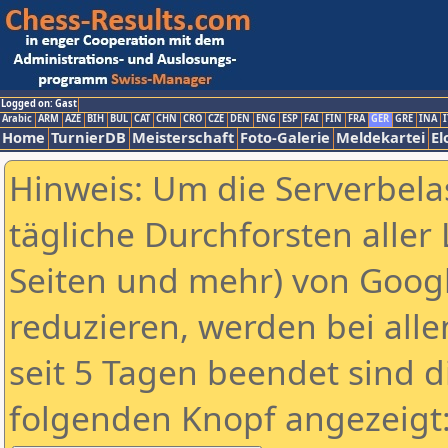
Logged on: Gast
Arabic
ARM
AZE
BIH
BUL
CAT
CHN
CRO
CZE
DEN
ENG
ESP
FAI
FIN
FRA
GER
GRE
INA
I
Home
TurnierDB
Meisterschaft
Foto-Galerie
Meldekartei
El
Hinweis: Um die Serverbela
tägliche Durchforsten aller 
Seiten und mehr) von Goog
reduzieren, werden bei alle
seit 5 Tagen beendet sind d
folgenden Knopf angezeigt