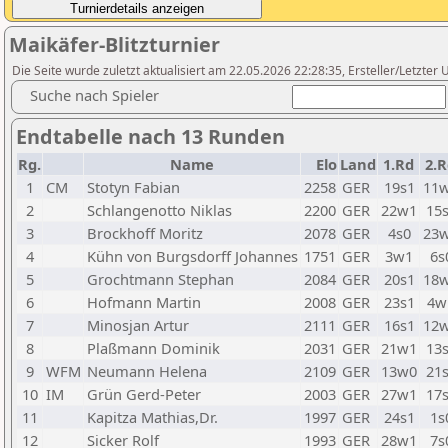
Maikäfer-Blitzturnier
Die Seite wurde zuletzt aktualisiert am 22.05.2026 22:28:35, Ersteller/Letzte
Suche nach Spieler
Endtabelle nach 13 Runden
Rg.
Name
Elo
Land
1.Rd
2.
1
CM
Stotyn Fabian
2258
GER
19s1
11
2
Schlangenotto Niklas
2200
GER
22w1
15
3
Brockhoff Moritz
2078
GER
4s0
23
4
Kühn von Burgsdorff Johannes
1751
GER
3w1
6s
5
Grochtmann Stephan
2084
GER
20s1
18
6
Hofmann Martin
2008
GER
23s1
4w
7
Minosjan Artur
2111
GER
16s1
12
8
Plaßmann Dominik
2031
GER
21w1
13
9
WFM
Neumann Helena
2109
GER
13w0
21
10
IM
Grün Gerd-Peter
2003
GER
27w1
17
11
Kapitza Mathias,Dr.
1997
GER
24s1
1s
12
Sicker Rolf
1993
GER
28w1
7s