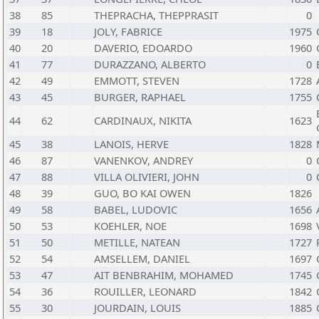
38
85
THEPRACHA, THEPPRASIT
0
39
18
JOLY, FABRICE
1975
40
20
DAVERIO, EDOARDO
1960
41
77
DURAZZANO, ALBERTO
0
42
49
EMMOTT, STEVEN
1728
43
45
BURGER, RAPHAEL
1755
44
62
CARDINAUX, NIKITA
1623
45
38
LANOIS, HERVE
1828
46
87
VANENKOV, ANDREY
0
47
88
VILLA OLIVIERI, JOHN
0
48
39
GUO, BO KAI OWEN
1826
49
58
BABEL, LUDOVIC
1656
50
53
KOEHLER, NOE
1698
51
50
METILLE, NATEAN
1727
52
54
AMSELLEM, DANIEL
1697
53
47
AIT BENBRAHIM, MOHAMED
1745
54
36
ROUILLER, LEONARD
1842
55
30
JOURDAIN, LOUIS
1885