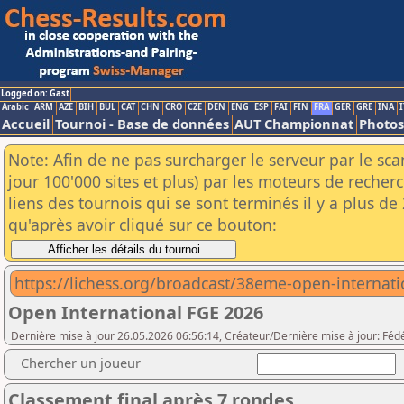
Logged on: Gast
Arabic
ARM
AZE
BIH
BUL
CAT
CHN
CRO
CZE
DEN
ENG
ESP
FAI
FIN
FRA
GER
GRE
INA
I
Accueil
Tournoi - Base de données
AUT Championnat
Photos
Note: Afin de ne pas surcharger le serveur par le sc
jour 100'000 sites et plus) par les moteurs de reche
liens des tournois qui se sont terminés il y a plus d
qu'après avoir cliqué sur ce bouton:
https://lichess.org/broadcast/38eme-open-interna
Open International FGE 2026
Dernière mise à jour 26.05.2026 06:56:14, Créateur/Dernière mise à jour: Fé
Chercher un joueur
Classement final après 7 rondes