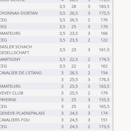
3,5
28
3
183,5
OYONNAX-DORTAN
3,5
26,5
3
175,5
CEG
3,5
26,5
2
176
EEG
3,5
25
3
170
AMATEURS
3,5
23,5
3
166
CEG
3,5
23,5
2
122
BASLER SCHACH
3,5
23
3
161,5
GESELLSCHAFT
MARTIGNY
3,5
22,5
2
174,5
CEG
3,5
22
2
162
CAVALIER DE L'ETANG
3
26,5
2
154
3
25,5
3
176,5
AMATEURS
3
25,5
3
163,5
VEVEY CLUB
3
25,5
2
179
PAYERNE
3
25
3
155,5
CEG
3
25
2
165,5
GENEVE-PLAINEPALAIS
3
24,5
3
174
CAVALIERS FOU
3
24,5
3
151
CEG
3
24,5
2
173,5