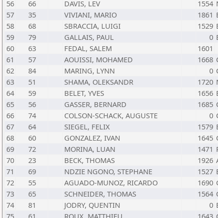
56
66
DAVIS, LEV
1554
57
35
VIVIANI, MARIO
1861
58
68
SBRACCIA, LUIGI
1529
59
79
GALLAIS, PAUL
0
60
63
FEDAL, SALEM
1601
61
57
AOUISSI, MOHAMED
1668
62
84
MARING, LYNN
0
63
51
SHAMA, OLEKSANDR
1720
64
59
BELET, YVES
1656
65
56
GASSER, BERNARD
1685
66
74
COLSON-SCHACK, AUGUSTE
0
67
64
SIEGEL, FELIX
1579
68
60
GONZALEZ, IVAN
1645
69
72
MORINA, LUAN
1471
70
23
BECK, THOMAS
1926
71
69
NDZIE NGONO, STEPHANE
1527
72
55
AGUADO-MUNOZ, RICARDO
1690
73
65
SCHNEIDER, THOMAS
1564
74
81
JODRY, QUENTIN
0
75
61
ROUX, MATTHIEU
1643