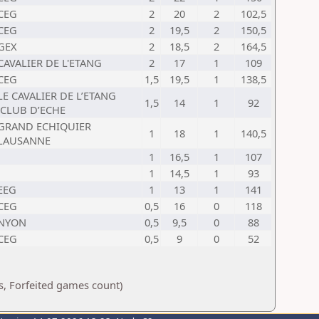
CEG
2
20
2
102,5
CEG
2
19,5
2
150,5
GEX
2
18,5
2
164,5
CAVALIER DE L'ETANG
2
17
1
109
CEG
1,5
19,5
1
138,5
LE CAVALIER DE L’ETANG
1,5
14
1
92
(CLUB D’ECHE
GRAND ECHIQUIER
1
18
1
140,5
LAUSANNE
1
16,5
1
107
1
14,5
1
93
EEG
1
13
1
141
CEG
0,5
16
0
118
NYON
0,5
9,5
0
88
CEG
0,5
9
0
52
s, Forfeited games count)