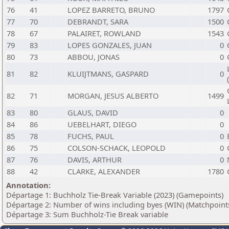
76
41
LOPEZ BARRETO, BRUNO
1797
77
70
DEBRANDT, SARA
1500
78
67
PALAIRET, ROWLAND
1543
79
83
LOPES GONZALES, JUAN
0
80
73
ABBOU, JONAS
0
81
82
KLUIJTMANS, GASPARD
0
82
71
MORGAN, JESUS ALBERTO
1499
83
80
GLAUS, DAVID
0
84
86
UEBELHART, DIEGO
0
85
78
FUCHS, PAUL
0
86
75
COLSON-SCHACK, LEOPOLD
0
87
76
DAVIS, ARTHUR
0
88
42
CLARKE, ALEXANDER
1780
Annotation:
Départage 1: Buchholz Tie-Break Variable (2023) (Gamepoints)
Départage 2: Number of wins including byes (WIN) (Matchpoint
Départage 3: Sum Buchholz-Tie Break variable