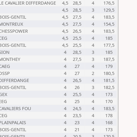
LE CAVALIER DIFFERDANGE
4,5
28,5
4
176,5
4,5
28,5
3
129,5
BOIS-GENTIL
4,5
27,5
4
183,5
MONTREUX
4,5
27,5
4
154,5
CHESSPOWER
4,5
26,5
4
183,5
CEG
4,5
25,5
4
185
BOIS-GENTIL
4,5
25,5
4
177,5
SION
4
28,5
3
185
MONTHEY
4
27,5
3
187,5
CAEG
4
27
4
179
DSSP
4
27
2
180,5
DIFFERDANGE
4
26,5
4
181,5
BOIS-GENTIL
4
26
3
182,5
GEX
4
25,5
4
173
EEG
4
25
4
170
CAVALIERS FOU
4
24,5
4
183,5
CEG
4
23,5
4
178
PLAINPALAIS
4
23
4
168
BOIS-GENTIL
4
21
4
173
BOIS-GENTIL
4
20,5
3
170,5