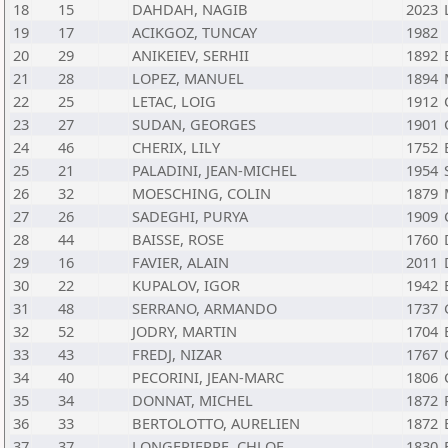
18
15
DAHDAH, NAGIB
2023
19
17
ACIKGOZ, TUNCAY
1982
20
29
ANIKEIEV, SERHII
1892
21
28
LOPEZ, MANUEL
1894
22
25
LETAC, LOIG
1912
23
27
SUDAN, GEORGES
1901
24
46
CHERIX, LILY
1752
25
21
PALADINI, JEAN-MICHEL
1954
26
32
MOESCHING, COLIN
1879
27
26
SADEGHI, PURYA
1909
28
44
BAISSE, ROSE
1760
29
16
FAVIER, ALAIN
2011
30
22
KUPALOV, IGOR
1942
31
48
SERRANO, ARMANDO
1737
32
52
JODRY, MARTIN
1704
33
43
FREDJ, NIZAR
1767
34
40
PECORINI, JEAN-MARC
1806
35
34
DONNAT, MICHEL
1872
36
33
BERTOLOTTO, AURELIEN
1872
37
37
LONGEPIERRE, CHLOE
1830