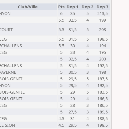
Club/Ville
Pts
Dep.1
Dep.2
Dep.3
NYON
6
35
5
213,5
5,5
32,5
4
199
COURT
5,5
31,5
5
203
CEG
5,5
31,5
5
198,5
ECHALLENS
5,5
30
4
194
CEG
5
33
4
195
5
32,5
4
203
ECHALLENS
5
31,5
4
192,5
PAYERNE
5
30,5
3
198
BOIS-GENTIL
5
29,5
5
187,5
NYON
5
29,5
4
192,5
BOIS-GENTIL
5
29
5
183,5
BOIS-GENTIL
5
29
4
166,5
CEG
5
28
3
186,5
5
27,5
3
189,5
CEG
4,5
31
4
188,5
CE SION
4,5
29,5
4
198,5