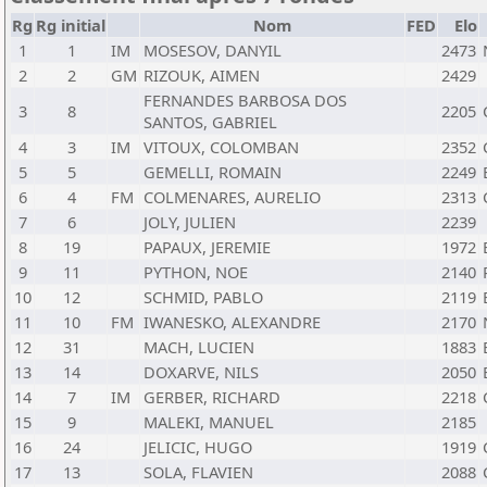
Rg
Rg initial
Nom
FED
Elo
1
1
IM
MOSESOV, DANYIL
2473
2
2
GM
RIZOUK, AIMEN
2429
FERNANDES BARBOSA DOS
3
8
2205
SANTOS, GABRIEL
4
3
IM
VITOUX, COLOMBAN
2352
5
5
GEMELLI, ROMAIN
2249
6
4
FM
COLMENARES, AURELIO
2313
7
6
JOLY, JULIEN
2239
8
19
PAPAUX, JEREMIE
1972
9
11
PYTHON, NOE
2140
10
12
SCHMID, PABLO
2119
11
10
FM
IWANESKO, ALEXANDRE
2170
12
31
MACH, LUCIEN
1883
13
14
DOXARVE, NILS
2050
14
7
IM
GERBER, RICHARD
2218
15
9
MALEKI, MANUEL
2185
16
24
JELICIC, HUGO
1919
17
13
SOLA, FLAVIEN
2088