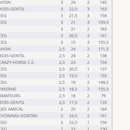
NYON
3
24
2
145
BOIS-GENTIL
3
22,5
3
163
EEG
3
21,5
3
156
EEG
3
21
3
159,5
3
21
2
163
CEG
3
20,5
3
161
CEG
3
15
3
155,5
NYON
2,5
24
2
171,5
BOIS-GENTIL
2,5
24
2
136
CRAZY-HORSE C.E.
2,5
23
2
154
CEG
2,5
20,5
1
137
EEG
2,5
19,5
1
155
CEG
2,5
19
2
149,5
PAYERNE
2,5
18,5
2
155,5
AMATEURS
2,5
18
2
79
BOIS-GENTIL
2,5
17,5
2
135
GEX AMICAL
2
25
2
164
OYONNAX-DORTAN
2
24,5
2
161
EEG
2
22,5
1
156
CEG
2
22
1
150