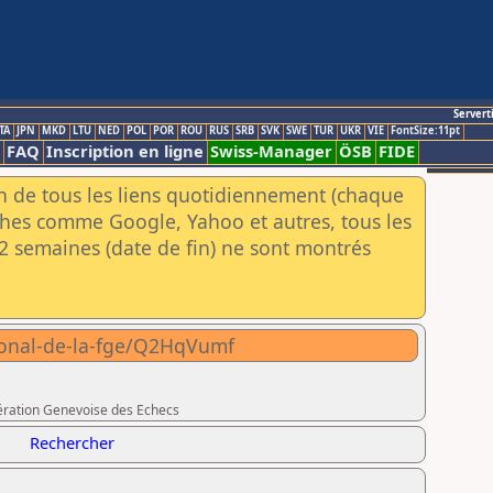
Servert
TA
JPN
MKD
LTU
NED
POL
POR
ROU
RUS
SRB
SVK
SWE
TUR
UKR
VIE
FontSize:11pt
FAQ
Inscription en ligne
Swiss-Manager
ÖSB
FIDE
an de tous les liens quotidiennement (chaque
rches comme Google, Yahoo et autres, tous les
e 2 semaines (date de fin) ne sont montrés
tional-de-la-fge/Q2HqVumf
dération Genevoise des Echecs
Rechercher