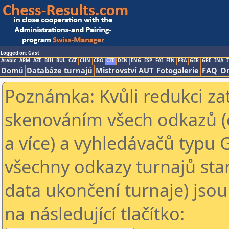
Logged on: Gast
Arabic
ARM
AZE
BIH
BUL
CAT
CHN
CRO
CZE
DEN
ENG
ESP
FAI
FIN
FRA
GER
GRE
INA
I
Domů
Databáze turnajů
Mistrovství AUT
Fotogalerie
FAQ
On
Poznámka: Kvůli redukci za
skenováním všech odkazů (
a více) a vyhledávačů typu 
všechny odkazy turnajů star
data ukončení turnaje) jsou
na následující tlačítko: