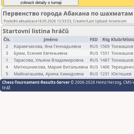
Первенство города Абакана по шахматам 
Poslední aktualizace18.05.2026 12:33:53, Creator/Last Upload: Arsenicum
Startovní listina hráčů
Čís.
Jméno
FED
Rtg
Klub/Míst
2
Карамчакова, Яна Геннадьевна
RUS
1569
Токмашов
3
Брем, Есения Евгеньевна
RUS
1551
Токмашов
1
Тарасова, Ульяна Владимировна
RUS
1487
Токмашов
4
Митюшникова, Мария Витальевна
RUS
1406
Терещенк
5
Майнагашева, Арина Хамидовна
RUS
1231
Юктешев
Chess-Tournament-Results-Server
© 2006-2026 Heinz Herzog
, CMS-
tiráž